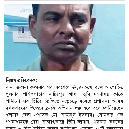
নিজস্ব প্রতিবেদক:
নানা জল্পনা কল্পনার পর অবশেষে উন্মুক্ত হচ্ছে বহুল আলোচিত
খুলনার পাইকগাছার নাছিরপুর খাল। ভূমি মন্ত্রণালয় থেকে
পাঠানো এক চিঠির প্রেক্ষিতে নড়েচড়ে বসেছে প্রশাসন। অবৈধ
দখলদারদের উচ্ছেদে দ্রুতই অভিযান শুরু হবে বলে জানিয়েছেন
খুলনার জেলা প্রশাসক মো. সাইফুল ইসলাম। সোমবার এক
গণমাধ্যমকে দেয়া সাক্ষাৎকারে তিনি জানান, খুলনায় কৃষকের
ফসল ও বিল-বৈচিত্র্য রক্ষায় নাছিরপুর খালসহ ১০টি জলমহাল