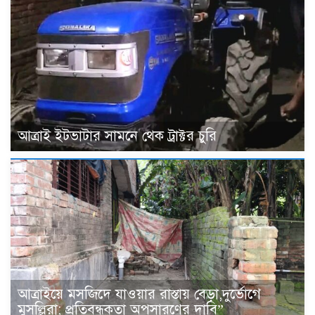
আত্রাই ইটভাটার সামনে থেক ট্রাক্টর চুরি
আত্রাইয়ে মসজিদে যাওয়ার রাস্তায় বেড়া,দুর্ভোগে
মুসল্লিরা; প্রতিবন্ধকতা অপসারণের দাবি”