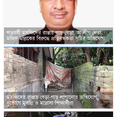
শতবর্ষী মসজিদের রাস্তায় গাছ-বেড়া, আ.লীগ নেতা
মজিদ মল্লিকের বিরুদ্ধে প্রতিবন্ধকতা সৃষ্টির অভিযোগ
মসজিদের রাস্তায় বেড়া-গাছ লাগানোর অভিযোগ,
দুর্ভোগে মুসল্লি ও মাদ্রাসা শিক্ষার্থীরা