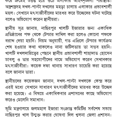
করে ক্রমেই উত্তপ্ত হয়ে ওঠে এলাকার আইনশৃঙ্খলা পরিস্থিতি।
অস্ত্রশস্ত্রসহ দখল-পাল্টা দখলের মহড়া চালায় এলাকার প্রভাবশালী
মহল। সেখানে মৎস্যজীবীদের মারধর করে উচ্ছেদের ঘটনা ঘটেছে
বলেও অভিযোগ করেন স্থানীয়রা।
স্থানীয় সূত্র জানায়, নাছিরপুর খালটি ইজারার জন্য একাধিক
প্রতিষ্ঠানের পক্ষ থেকে টেন্ডার দাখিল করা হলেও কোনো পক্ষকে
বরাদ্দ দেয়া হয়নি। নিয়ম অনুযায়ী, গত এপ্রিলে টেন্ডার কার্যক্রম
শেষ হওয়ার কথা থাকলেও নানা জটিলতায় তা সম্ভব হয়নি।
খালটি দখলদারিত্বের পেছনে স্থানীয় প্রভাবশালী শাহাদাত হোসেন
ডাবলু ও তার সহযোগীদের নামে অভিযোগ করেন সেখানকার
মৎস্যজীবীরা। কয়েক দফা থানায় সাধারণ ডায়েরি করা হয়েছে
বলে জানান তারা।
স্থানীয়দের কয়েকজন জানান, দখল-পাল্টা দখলকে কেন্দ্র করে
এরই মধ্যে সেখানে সাধারণ মৎস্যজীবীদের মারধর করে উচ্ছেদ
করা হয়েছে। এ বিষয়ে একাধিকবার প্রশাসনের কাছে অভিযোগ
করেও মেলেনি সমাধান।
ভূমি মন্ত্রণালয়ে জলমহাল ইজারা সংক্রান্ত কমিটির সর্বশেষ সভায়
নাছিরপুর খাল উন্মুক্ত করার ঘোষণা দিল খুলনা জেলা প্রশাসন।