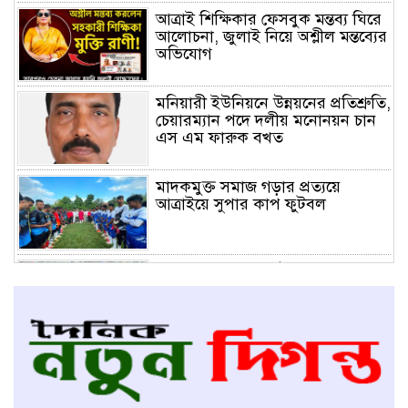
আত্রাই শিক্ষিকার ফেসবুক মন্তব্য ঘিরে
আলোচনা, জুলাই নিয়ে অশ্লীল মন্তব্যের
অভিযোগ
মনিয়ারী ইউনিয়নে উন্নয়নের প্রতিশ্রুতি,
চেয়ারম্যান পদে দলীয় মনোনয়ন চান
এস এম ফারুক বখত
মাদকমুক্ত সমাজ গড়ার প্রত্যয়ে
আত্রাইয়ে সুপার কাপ ফুটবল
পুলিশ সুপারের নির্দেশনায় আত্রাই থানা
পুলিশের অভিযানে পাঁচ আসামি
গ্রেফতার
শতবর্ষী মসজিদের রাস্তায় গাছ-বেড়া,
আ.লীগ নেতা মজিদ মল্লিকের বিরুদ্ধে
প্রতিবন্ধকতা সৃষ্টির অভিযোগ