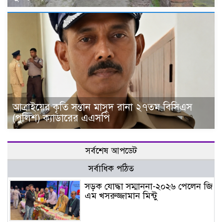
আত্রাইয়ের কৃতি সন্তান মাসুদ রানা ২৭তম বিসিএস
(পুলিশ) ক্যাডারের এএসপি
সর্বশেষ আপডেট
সর্বাধিক পঠিত
সড়ক যোদ্ধা সম্মাননা-২০২৬ পেলেন জি
এম খসরুজ্জামান মিন্টু