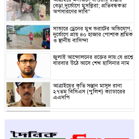
বেড়া,দুর্ভোগে মুসল্লিরা; প্রতিবন্ধকতা
অপসারণের দাবি”
সাভারে ড্রেনের মুখ ভরাটের অভিযোগ,
দুর্ভোগে প্রায় ৪০ হাজার পোশাক শ্রমিক
ও স্থানীয় বাসিন্দা
জুলাই আন্দোলনের রক্তের দায়:যে প্রশ্নে
বারবার উঠে আসে শেখ হাসিনার নাম
আত্রাইয়ের কৃতি সন্তান মাসুদ রানা
২৭তম বিসিএস (পুলিশ) ক্যাডারের
এএসপি
আত্রাইয়ে জনগণের মতামতের ভিত্তিতে
রাস্তা নির্মাণে ব্যতিক্রমী
উদ্যোগ,প্রসংশায় ভাসছেন ইউএনও
মনিরুজ্জামান