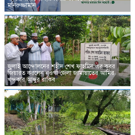
মনিরুজ্জামান
জুলাই আন্দোলনের শহীদ শেখ ফাহমিন এর কবর
জিয়ারত করলেন নওগাঁ জেলা জামায়াতের আমির
খন্দকার আব্দুর রাকিব