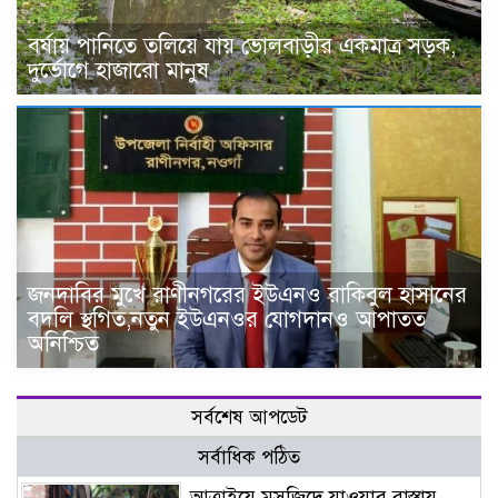
বর্ষায় পানিতে তলিয়ে যায় ভোলবাড়ীর একমাত্র সড়ক,
দুর্ভোগে হাজারো মানুষ
জনদাবির মুখে রাণীনগরের ইউএনও রাকিবুল হাসানের
বদলি স্থগিত,নতুন ইউএনওর যোগদানও আপাতত
অনিশ্চিত
সর্বশেষ আপডেট
সর্বাধিক পঠিত
আত্রাইয়ে মসজিদে যাওয়ার রাস্তায়