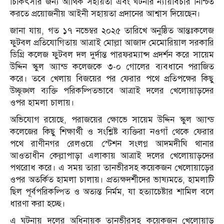
চিকিৎসার জন্য আর্থিক সহায়তা এবং ঘটনার ন্যায়বিচার নিশ্চিত
করতে প্রয়োজনীয় আইনী সহায়তা প্রদানের আশ্বাস দিয়েছেন।
জানা যায়, গত ১৭ নভেম্বর ২০২৫ তারিখে অনুষ্ঠিত আন্তঃকলেজ
ফুটবল প্রতিযোগিতায় আত্রাই মোল্লা আজাদ মেমোরিয়াল সরকারি
ডিগ্রি কলেজ ফুটবল দল দুর্দান্ত পারফরম্যান্স প্রদর্শন করে সায়েম
উদ্দিন স্কুল অ্যান্ড কলেজকে ৩-০ গোলের ব্যবধানে পরাজিত
করে। তবে খেলায় বিজয়ের পর ফেরার পথে প্রতিপক্ষের কিছু
উচ্ছৃঙ্খল ব্যক্তি পরিকল্পিতভাবে আত্রাই দলের খেলোয়াড়দের
ওপর হামলা চালায়।
অভিযোগ রয়েছে, পরাজয়ের ক্ষোভে সায়েম উদ্দিন স্কুল অ্যান্ড
কলেজের কিছু শিক্ষার্থী ও সংশ্লিষ্ট ব্যক্তিরা নওগাঁ থেকে ফেরার
পথে রাণীনগর রেলওয়ে স্টেশন সংলগ্ন আদমদীঘি থানার
আওতাধীন কেল্লাপাড়া এলাকায় আত্রাই দলের খেলোয়াড়দের
পথরোধ করে। এ সময় তারা তানভীরসহ কয়েকজন খেলোয়াড়ের
ওপর অতর্কিত হামলা চালায়। প্রত্যক্ষদর্শীদের ভাষ্যমতে, হামলাটি
ছিল পূর্বপরিকল্পিত ও অত্যন্ত নির্মম, যা হত্যাচেষ্টার শামিল বলে
ধারণা করা হচ্ছে।
এ ঘটনায় দলের অধিনায়ক তানভীরসহ কয়েকজন খেলোয়াড়