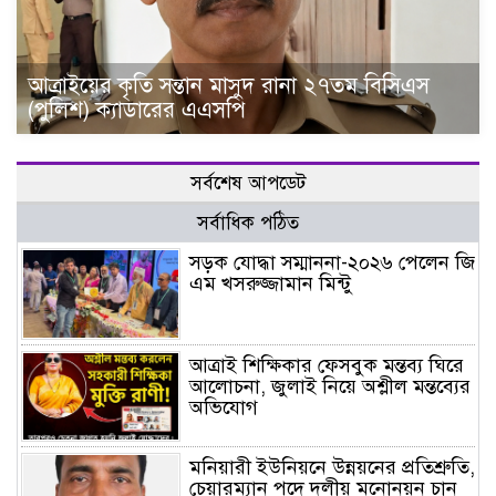
আত্রাইয়ের কৃতি সন্তান মাসুদ রানা ২৭তম বিসিএস
(পুলিশ) ক্যাডারের এএসপি
সর্বশেষ আপডেট
সর্বাধিক পঠিত
সড়ক যোদ্ধা সম্মাননা-২০২৬ পেলেন জি
এম খসরুজ্জামান মিন্টু
আত্রাই শিক্ষিকার ফেসবুক মন্তব্য ঘিরে
আলোচনা, জুলাই নিয়ে অশ্লীল মন্তব্যের
অভিযোগ
মনিয়ারী ইউনিয়নে উন্নয়নের প্রতিশ্রুতি,
চেয়ারম্যান পদে দলীয় মনোনয়ন চান