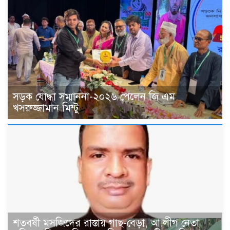
সড়ক যোদ্ধা সম্মাননা-২০২৬ পেলেন জি এম
খসরুজ্জামান মিন্টু
শতবর্ষী মসজিদের রাস্তায় গাছ-বেড়া, আ.লীগ নেতা