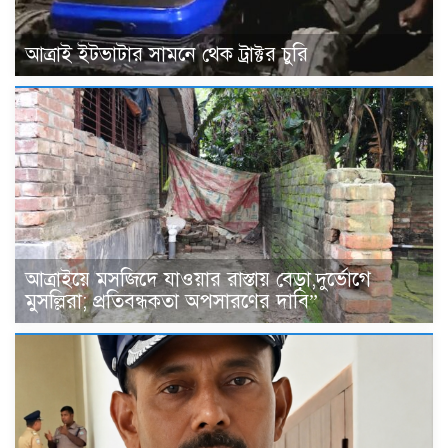
আত্রাই ইটভাটার সামনে থেক ট্রাক্টর চুরি
আত্রাইয়ে মসজিদে যাওয়ার রাস্তায় বেড়া,দুর্ভোগে
মুসল্লিরা; প্রতিবন্ধকতা অপসারণের দাবি”