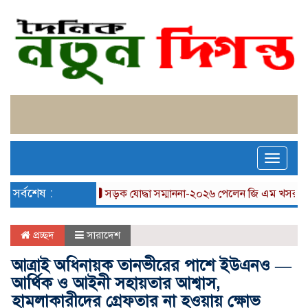
Toggle
naviga
সর্বশেষ :
সড়ক যোদ্ধা সম্মাননা-২০২৬ পেলেন জি এম খসরুজ্জামান মি
প্রচ্ছদ
সারাদেশ
আত্রাই অধিনায়ক তানভীরের পাশে ইউএনও —
আর্থিক ও আইনী সহায়তার আশ্বাস,
হামলাকারীদের গ্রেফতার না হওয়ায় ক্ষোভ