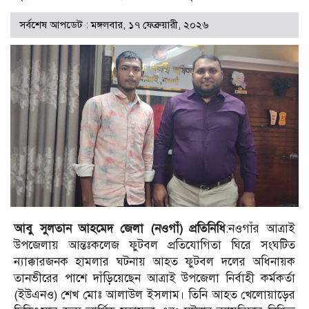
সর্বশেষ আপডেট : মঙ্গলবার, ১৭ ফেব্রুয়ারী, ২০২৬
আবু সুলতান আহমেদ জেলা (নওগাঁ) প্রতিনিধি
:নওগাঁর আত্রাই
উপজেলায় আন্তঃকলেজ ফুটবল প্রতিযোগিতা ঘিরে সংঘটিত
ন্যাক্কারজনক হামলার ঘটনায় আহত ফুটবল দলের অধিনায়ক
তানভীরের পাশে দাঁড়িয়েছেন আত্রাই উপজেলা নির্বাহী কর্মকর্তা
(ইউএনও) শেখ মোঃ আলাউল ইসলাম। তিনি আহত খেলোয়াড়ের