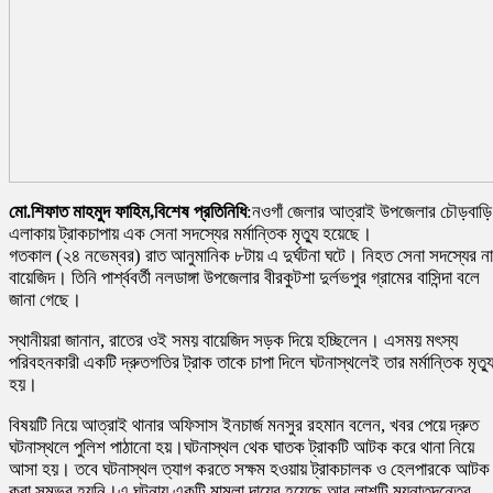
মো.শিফাত মাহমুদ ফাহিম,বিশেষ প্রতিনিধি
:নওগাঁ জেলার আত্রাই উপজেলার চৌড়বাড়ি
এলাকায় ট্রাকচাপায় এক সেনা সদস্যের মর্মান্তিক মৃত্যু হয়েছে।
গতকাল (২৪ নভেম্বর) রাত আনুমানিক ৮টায় এ দুর্ঘটনা ঘটে। নিহত সেনা সদস্যের ন
বায়েজিদ। তিনি পার্শ্ববর্তী নলডাঙ্গা উপজেলার বীরকুটশা দুর্লভপুর গ্রামের বাসিন্দা বলে
জানা গেছে।
স্থানীয়রা জানান, রাতের ওই সময় বায়েজিদ সড়ক দিয়ে হচ্ছিলেন। এসময় মৎস্য
পরিবহনকারী একটি দ্রুতগতির ট্রাক তাকে চাপা দিলে ঘটনাস্থলেই তার মর্মান্তিক মৃত্য
হয়।
বিষয়টি নিয়ে আত্রাই থানার অফিসাস ইনচার্জ মনসুর রহমান বলেন, খবর পেয়ে দ্রুত
ঘটনাস্থলে পুলিশ পাঠানো হয়।ঘটনাস্থল থেক ঘাতক ট্রাকটি আটক করে থানা নিয়ে
আসা হয়। তবে ঘটনাস্থল ত্যাগ করতে সক্ষম হওয়ায় ট্রাকচালক ও হেলপারকে আটক
করা সম্ভব হয়নি।এ ঘটনায় একটি মামলা দায়ের হয়েছে আর লাশটি ময়নাতদন্তের