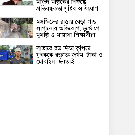
মজিদ মল্লিকের বিরুদ্ধে
প্রতিবন্ধকতা সৃষ্টির অভিযোগ
মসজিদের রাস্তায় বেড়া-গাছ
লাগানোর অভিযোগ, দুর্ভোগে
মুসল্লি ও মাদ্রাসা শিক্ষার্থীরা
সাভারে রড দিয়ে কুপিয়ে
যুবককে রক্তাক্ত জখম, টাকা ও
মোবাইল ছিনতাই
আত্রাই ইটভাটার সামনে থেক
ট্রাক্টর চুরি
আত্রাইয়ে মসজিদে যাওয়ার
রাস্তায় বেড়া,দুর্ভোগে মুসল্লিরা;
প্রতিবন্ধকতা অপসারণের
দাবি”
সাভারে ড্রেনের মুখ ভরাটের