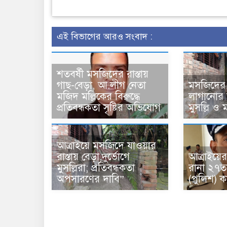
এই বিভাগের আরও সংবাদ :
শতবর্ষী মসজিদের রাস্তায়
গাছ-বেড়া, আ.লীগ নেতা
মসজিদের র
মজিদ মল্লিকের বিরুদ্ধে
লাগানোর 
প্রতিবন্ধকতা সৃষ্টির অভিযোগ
মুসল্লি ও মা
আত্রাইয়ে মসজিদে যাওয়ার
রাস্তায় বেড়া,দুর্ভোগে
আত্রাইয়ের 
মুসল্লিরা; প্রতিবন্ধকতা
রানা ২৭ত
অপসারণের দাবি”
(পুলিশ) 