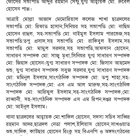
ফোর্সের সভাপতি আব্দুর রহমান সেন্টু,যুগ্ম আহ্বায়ক মো. রুবেল
হোসেন পাপ্প।
আত্রাই মোল্লা আজাদ মেমোরিয়াল কলেজ শাখা ছাত্রদলের
সভাপতি মো: রিফাত হাসান,সিনিয়র সহ সভাপতি মো: নাছিম
হোসেন রাহুল, সহ-সভাপতি মো: নাইমুল ইসলাম পারভেজ,সহ
সভাপতি:তপু প্রসাদ,সহ সভাপতি মো: রাকিবুল ইসলাম,সহ
সভাপতি মো: মামুল সরদার,সহ সভাপতি,আফসান হোসেন,
সাধারণ সম্পাদক মো: সাজু মৃধা,সিনিয়র যুগ্ম সাধারণ সম্পাদক
মো: জিহাদ হোসেন।যুগ্ম সাধারণ সম্পাদক মো: জিসান আহমেদ
শুভ, যুগ্ম সাধারণ সম্পাদক সবুজ সরদার,যুগ্ম সাধারণ সম্পাদক
মো: মমিনুল ইসলাম,সাংগঠনিক সম্পাদক মো: তপু শাহা,সহ-
সাংগঠনিক সম্পাদক,মো: এস এম আল মারুফ,সহ-সাংগঠনিক
সম্পাদক মো: আরিফুল ইসলাম,সহ-সাংগঠনিক সম্পাদক,মো:
রাব্বানী, সহ-সাংগঠনিক সম্পাদক এস এম রিপন,দপ্তর সম্পাদক
মো: আইনুল ইসলাম।
থানা ছাত্রদলের আহ্বায়ক মো.শাকিল হোসেন, সদস্য সচিব সাব্বির
রহমান আদর,ছাত্রদল নেতা পলাশ,ইলিয়াস হোসেন,সাখওয়াত
শুভ,সাদিক, কাউছার হোসেন রিংকু সহ বিএনপি ও অঙ্গসংগঠনের