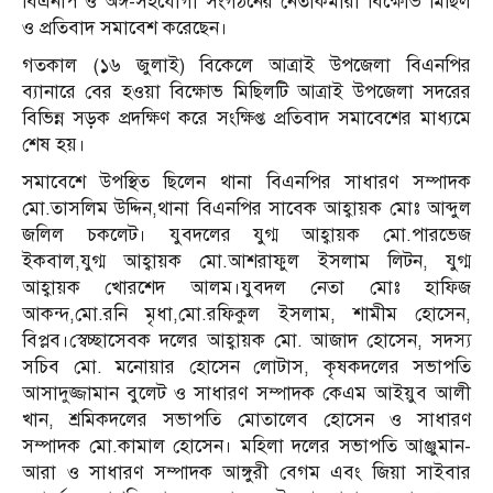
বিএনপি ও অঙ্গ-সহযোগী সংগঠনের নেতাকর্মীরা বিক্ষোভ মিছিল
ও প্রতিবাদ সমাবেশ করেছেন।
গতকাল (১৬ জুলাই) বিকেলে আত্রাই উপজেলা বিএনপির
ব্যানারে বের হওয়া বিক্ষোভ মিছিলটি আত্রাই উপজেলা সদরের
বিভিন্ন সড়ক প্রদক্ষিণ করে সংক্ষিপ্ত প্রতিবাদ সমাবেশের মাধ্যমে
শেষ হয়।
সমাবেশে উপস্থিত ছিলেন থানা বিএনপির সাধারণ সম্পাদক
মো.তাসলিম উদ্দিন,থানা বিএনপির সাবেক আহ্বায়ক মোঃ আব্দুল
জলিল চকলেট। যুবদলের যুগ্ম আহ্বায়ক মো.পারভেজ
ইকবাল,যুগ্ম আহ্বায়ক মো.আশরাফুল ইসলাম লিটন, যুগ্ম
আহ্বায়ক খোরশেদ আলম।যুবদল নেতা মোঃ হাফিজ
আকন্দ,মো.রনি মৃধা,মো.রফিকুল ইসলাম, শামীম হোসেন,
বিপ্লব।স্বেচ্ছাসেবক দলের আহ্বায়ক মো. আজাদ হোসেন, সদস্য
সচিব মো. মনোয়ার হোসেন লোটাস, কৃষকদলের সভাপতি
আসাদুজ্জামান বুলেট ও সাধারণ সম্পাদক কেএম আইয়ুব আলী
খান, শ্রমিকদলের সভাপতি মোতালেব হোসেন ও সাধারণ
সম্পাদক মো.কামাল হোসেন। মহিলা দলের সভাপতি আঞ্জুমান-
আরা ও সাধারণ সম্পাদক আঙ্গুরী বেগম এবং জিয়া সাইবার