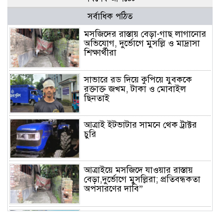
সর্বাধিক পঠিত
মসজিদের রাস্তায় বেড়া-গাছ লাগানোর
অভিযোগ, দুর্ভোগে মুসল্লি ও মাদ্রাসা
শিক্ষার্থীরা
সাভারে রড দিয়ে কুপিয়ে যুবককে
রক্তাক্ত জখম, টাকা ও মোবাইল
ছিনতাই
আত্রাই ইটভাটার সামনে থেক ট্রাক্টর
চুরি
আত্রাইয়ে মসজিদে যাওয়ার রাস্তায়
বেড়া,দুর্ভোগে মুসল্লিরা; প্রতিবন্ধকতা
অপসারণের দাবি”
সাভারে ড্রেনের মুখ ভরাটের অভিযোগ,