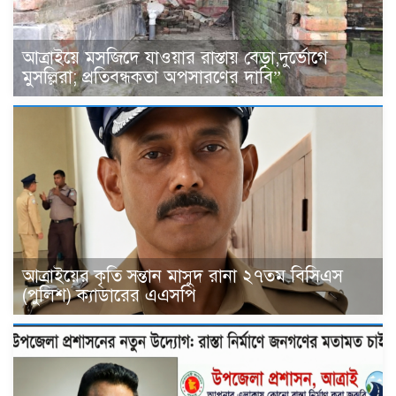
আত্রাইয়ে মসজিদে যাওয়ার রাস্তায় বেড়া,দুর্ভোগে
মুসল্লিরা; প্রতিবন্ধকতা অপসারণের দাবি”
আত্রাইয়ের কৃতি সন্তান মাসুদ রানা ২৭তম বিসিএস
(পুলিশ) ক্যাডারের এএসপি