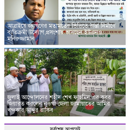
আত্রাইয়ে জনগণের মতামতের ভিত্তিতে রাস্তা নির্মাণে
ব্যতিক্রমী উদ্যোগ,প্রসংশায় ভাসছেন ইউএনও
মনিরুজ্জামান
জুলাই আন্দোলনের শহীদ শেখ ফাহমিন এর কবর
জিয়ারত করলেন নওগাঁ জেলা জামায়াতের আমির
খন্দকার আব্দুর রাকিব
সর্বশেষ আপডেট