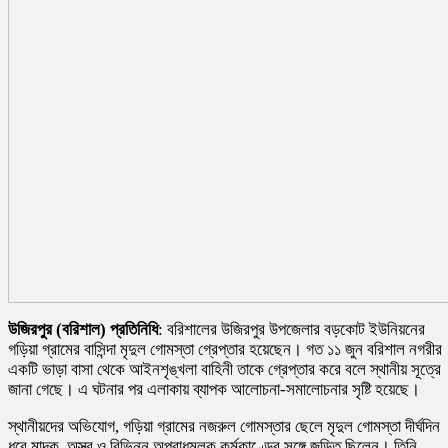
উজিরপুর (বরিশাল) প্রতিনিধি
: বরিশালের উজিরপুর উপজেলার বড়কোট ইউনিয়নের
গড়িয়া গ্রামের বাসিন্দা মৃদুল গোমস্তা গ্রেপ্তার হয়েছেন। গত ১১ জুন বরিশাল নগরীর
একটি ভাড়া বাসা থেকে আইনশৃঙ্খলা বাহিনী তাকে গ্রেপ্তার করে বলে স্থানীয় সূত্রে
জানা গেছে। এ ঘটনার পর এলাকায় ব্যাপক আলোচনা-সমালোচনার সৃষ্টি হয়েছে।
স্থানীয়দের অভিযোগ, গড়িয়া গ্রামের নজরুল গোমস্তার ছেলে মৃদুল গোমস্তা দীর্ঘদিন
ধরে মাদক, অস্ত্র ও বিভিন্ন অপরাধমূলক কর্মকাণ্ডের সঙ্গে জড়িত ছিলেন। তিনি