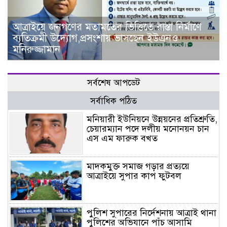
আত্রাইয়ে জনগণের মতামতের ভিত্তিতে রাস্তা নির্মাণে
ব্যতিক্রমী উদ্যোগ,প্রসংশায় ভাসছেন ইউএনও
মনিরুজ্জামান
সর্বশেষ আপডেট
সর্বাধিক পঠিত
মনিয়ারী ইউনিয়নে উন্নয়নের প্রতিশ্রুতি,
চেয়ারম্যান পদে দলীয় মনোনয়ন চান
এস এম ফারুক বখত
মাদকমুক্ত সমাজ গড়ার প্রত্যয়ে
আত্রাইয়ে সুপার কাপ ফুটবল
পুলিশ সুপারের নির্দেশনায় আত্রাই থানা
পুলিশের অভিযানে পাঁচ আসামি