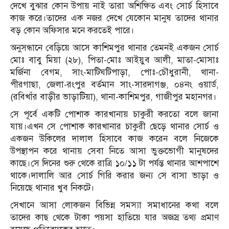
দেখে বুঝার কোন উপায় নাই তারা অশিক্ষিত এবং সোর্চ হিসাবে
কাজ করে।তাদের এক নজর দেখে যেকোন মানুষ তাদের থানার
বড় কোন অফিসার মনে করতেই পারে।
অনুসন্ধানে বেড়িয়ে আসে কাশিমপুর থানার তেমনই একজন সোর্চ
মোঃ বাবু মিয়া (২৮), পিতা-মোঃ আইয়ুব আলী, মাতা-মোসাঃ
মর্জিনা বেগম, সাং-মাটিঘটিপাড়া, পোঃ-চৌধুরানী, থানা-
পীরগাছা, জেলা-রংপুর বর্তমান সাং-সারদাগঞ্জ, ০৪নং ওয়ার্ড,
(রবিখাঁর বাড়ীর ভাড়াটিয়া), থানা-কাশিমপুর, গাজীপুর মহানগর।
সে পূর্বে একটি পোশাক কারখানায় চাকুরী করতো বলে জানা
যায়।এখন সে পোশাক কারখানার চাকুরী ছেড়ে থানার সোর্চ ও
একজন উকিলের দালাল হিসাবে কাজ করেন বলে নিজেকে
উপস্থাপন করে থানায় সেবা নিতে আসা ভুক্তভোগী মানুষদের
কাছে।সে দিনের শুরু থেকে রাত্রি ১০/১১ টা পর্যন্ত থানার আশপাশে
থাকে।দালালি আর সোর্চ গিরি করার জন্য সে বাসা ভাড়া ও
নিয়েছে থানার খুব নিকটে।
সেখানে আসা লোকজন বিভিন্ন সমস্যা সমাধানের কথা বলে
তাদের কাছ থেকে টাকা পয়সা হাতিয়ে যার অজস্র তথ্য প্রমাণ