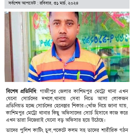
সর্বশেষ আপডেট : রবিবার, ৩১ মার্চ, ২০২৪
বিশেষ প্রতিনিধি
: গাজীপুর জেলার কাশিমপুর মেট্রো থানা এখন
যেনো সোর্চদের দখলে,থানায় সেবা নিতে আসা লোকজন
প্রতিনিয়ত হচ্ছে সোর্চদের হেনেস্তার শিকার।খোঁজ নিয়ে জানা যায়,
কাশিমপুর মেট্রো থানার কিছু অফিসাদের সোর্চ হিসাবে কাজ করে
এখন তারা নিজেরাই যেনো বড় অফিসার হয়ে উঠেছে।
তাদের পুলিশ কাটিং চুল,পকেটে কলম সহ তাদের শারীরিক গঠন