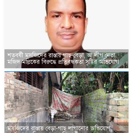
শতবর্ষী মসজিদের রাস্তায় গাছ-বেড়া, আ.লীগ নেতা
মজিদ মল্লিকের বিরুদ্ধে প্রতিবন্ধকতা সৃষ্টির অভিযোগ
মসজিদের রাস্তায় বেড়া-গাছ লাগানোর অভিযোগ,