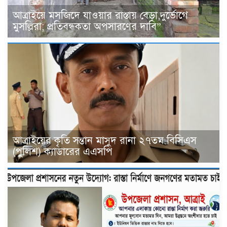
আত্রাইয়ে মসজিদে যাওয়ার রাস্তায় বেড়া,দুর্ভোগে
মুসল্লিরা; প্রতিবন্ধকতা অপসারণের দাবি”
আত্রাইয়ের কৃতি সন্তান মাসুদ রানা ২৭তম বিসিএস
(পুলিশ) ক্যাডারের এএসপি