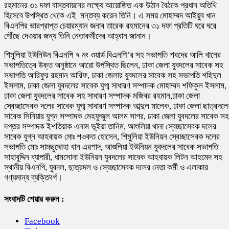
রহমানের ৩১ দফা বাস্তবায়নের লক্ষ্যে আয়োজিত এক উঠান বৈঠকে প্রধান অতিথি
হিসেবে উপস্থিত থেকে এই মন্তব্য করেন তিনি। এ সময় মোহাম্মদ আইয়ুব খান
বিএনপির ভারপ্রাপ্ত চেয়ারম্যান জনাব তারেক রহমানের ৩১ দফা প্রতিটি ঘরে ঘরে
পৌঁছে দেওয়ার জন্য তিনি নেতাকর্মীদের আহ্বান জানান।
শিমুলিয়া ইউনিউন বিএনপি ৭ নং ওয়ার্ড বিএনপি’র সহ সভাপতি শবদের আলি খানের
সভাপতিত্বে উক্ত অনুষ্ঠানে আরো উপস্থিত ছিলেন, ঢাকা জেলা যুবদলের সাবেক সহ
সভাপতি আরিফুর রহমান আরিফ, ঢাকা জেলার যুবদলের সাবেক সহ সভাপতি শহিদুল
ইসলাম, ঢাকা জেলা যুবদলের সাবেক যুগ্ম সাধারণ সম্পাদক মোহাম্মদ শফিকুল ইসলাম,
ঢাকা জেলা যুবদলের সাবেক সহ সাধারণ সম্পাদক মজিবর রহমান,ঢাকা জেলা
স্বেচ্ছাসেবক দলের সাবেক যুগ্ম সাধারণ সম্পাদক আব্দুল মালেক, ঢাকা জেলা ছাত্রদলে
সাবেক সিনিয়ার যুগ্ন সম্পাদক মেহফুজুল আলম সাগর, ঢাকা জেলা যুবদলের সাবেক সহ
দপ্তর সম্পাদক ইশতিয়াক এনাম ভূইয়া তানিম, আশুলিয়া থানা স্বেচ্ছাসেবক দলের
সাবেক যুগ্ন আহবায়ক মোঃ শওকত হোসেন, শিমুলিয়া ইউনিয়ন স্বেচ্ছাসেবক দলের
সভাপতি মোঃ সামছুদ্দোহা খান এরশাদ, আশুলিয়া ইউনিয়ন যুবদলের সাবেক সভাপতি
সাহাবুদ্দিন ব্যাপারী, ধামসোনা ইউনিয়ন যুবদলের সাবেক আহবায়ক লিটন আহমেদ সহ
স্থানীয় বিএনপি, যুবদল, ছাত্রদল ও স্বেচ্ছাসেবক দলের নেতা কর্মী ও এলাকার
গণ্যমান্য ব্যক্তিবর্গ।
সংবাদটি শেয়ার করুন :
Facebook