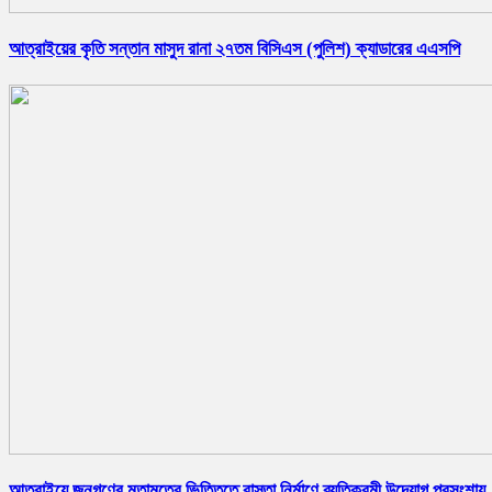
আত্রাইয়ের কৃতি সন্তান মাসুদ রানা ২৭তম বিসিএস (পুলিশ) ক্যাডারের এএসপি
আত্রাইয়ে জনগণের মতামতের ভিত্তিতে রাস্তা নির্মাণে ব্যতিক্রমী উদ্যোগ,প্রসংশায়