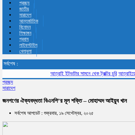
প্রচ্ছদ
জাতীয়
সারাদেশ
আন্তর্জাতিক
বিনোদন
শিক্ষাঙ্গন
প্রবাস
লাইফস্টাইল
খেলাধুলা
সর্বশেষ :
আত্রাই ইটভাটার সামনে থেক ট্রাক্টর চুরি
আত্রাইয়ে মসজিদে
প্রচ্ছদ
সারাদেশ
জনগণের ঐক্যবদ্ধতা বিএনপি’র মূল শক্তি – মোহাম্মদ আইয়ুব খান
সর্বশেষ আপডেট : শুক্রবার, ১৯ সেপ্টেম্বর, ২০২৫