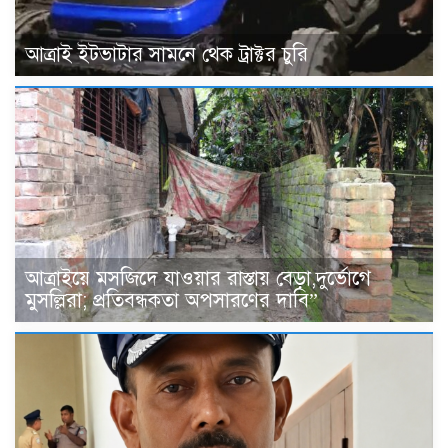
আত্রাই ইটভাটার সামনে থেক ট্রাক্টর চুরি
আত্রাইয়ে মসজিদে যাওয়ার রাস্তায় বেড়া,দুর্ভোগে
মুসল্লিরা; প্রতিবন্ধকতা অপসারণের দাবি”