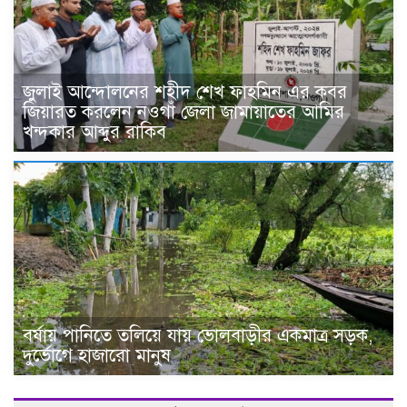
জুলাই আন্দোলনের শহীদ শেখ ফাহমিন এর কবর
জিয়ারত করলেন নওগাঁ জেলা জামায়াতের আমির
খন্দকার আব্দুর রাকিব
বর্ষায় পানিতে তলিয়ে যায় ভোলবাড়ীর একমাত্র সড়ক,
দুর্ভোগে হাজারো মানুষ