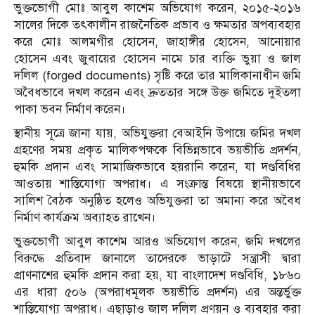
ভুক্তভোগী মোঃ আবুল কাশেম অভিযোগ করেন, ২০১৫-২০১৬
সালের দিকে তৎকালীন রাজনৈতিক প্রভাব ও ক্ষমতার অপব্যবহার
করে মোঃ আলমগীর হোসেন, জাহাঙ্গীর হোসেন, আনোয়ার
হোসেন এবং জুবায়ের হোসেন নামে চার ব্যক্তি ভুয়া ও জাল
দলিল (forged documents) সৃষ্টি করে তার মালিকানাধীন জমি
অবৈধভাবে দখল করেন এবং দ্রুততার সঙ্গে উক্ত জমিতে দুইতলা
পাকা ভবন নির্মাণ করেন।
স্থানীয় সূত্রে জানা যায়, অভিযুক্তরা বেআইনি উপায়ে জমির দখল
গ্রহণের সময় প্রকৃত মালিকপক্ষকে বিভিন্নভাবে ভয়ভীতি প্রদর্শন,
হুমকি প্রদান এবং সামাজিকভাবে হয়রানি করেন, যা দণ্ডবিধির
আওতায় শাস্তিযোগ্য অপরাধ। এ সংক্রান্ত বিষয়ে স্থানীয়ভাবে
সালিশ বৈঠক অনুষ্ঠিত হলেও অভিযুক্তরা তা অমান্য করে অবৈধ
নির্মাণ কার্যক্রম অব্যাহত রাখেন।
ভুক্তভোগী আবুল কাশেম আরও অভিযোগ করেন, জমি দখলের
বিরুদ্ধে প্রতিবাদ জানালে তাদেরকে ভাড়াটে সন্ত্রাসী দ্বারা
প্রাণনাশের হুমকি প্রদান করা হয়, যা বাংলাদেশ দণ্ডবিধি, ১৮৬০
এর ধারা ৫০৬ (অপরাধমূলক ভয়ভীতি প্রদর্শন) এর অন্তর্ভুক্ত
শাস্তিযোগ্য অপরাধ। এছাড়াও জাল দলিল প্রণয়ন ও ব্যবহার করা