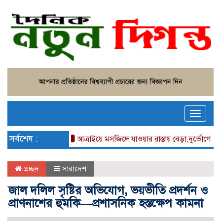
Toggle
naviga
সর্বশেষ :
থেক ট্রাক্টর চুরি
আত্রাইয়ে মসজিদে যাওয়ার রাস্তায় বেড়া,দুর্ভোগে মুসল্লির
প্রচ্ছদ
সারাদেশ
জাল দলিল সৃষ্টির অভিযোগ, ভয়ভীতি প্রদর্শন ও
প্রাণনাশের হুমকি—প্রশাসনিক হস্তক্ষেপ কামনা