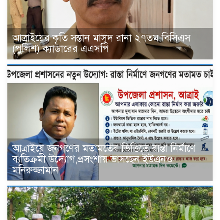
আত্রাইয়ের কৃতি সন্তান মাসুদ রানা ২৭তম বিসিএস
(পুলিশ) ক্যাডারের এএসপি
আত্রাইয়ে জনগণের মতামতের ভিত্তিতে রাস্তা নির্মাণে
ব্যতিক্রমী উদ্যোগ,প্রসংশায় ভাসছেন ইউএনও
মনিরুজ্জামান