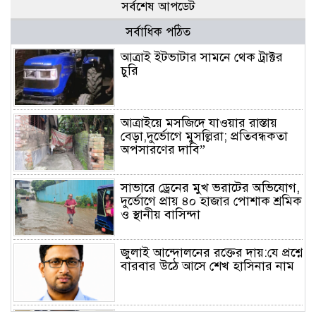
সর্বশেষ আপডেট
সর্বাধিক পঠিত
আত্রাই ইটভাটার সামনে থেক ট্রাক্টর
চুরি
আত্রাইয়ে মসজিদে যাওয়ার রাস্তায়
বেড়া,দুর্ভোগে মুসল্লিরা; প্রতিবন্ধকতা
অপসারণের দাবি”
সাভারে ড্রেনের মুখ ভরাটের অভিযোগ,
দুর্ভোগে প্রায় ৪০ হাজার পোশাক শ্রমিক
ও স্থানীয় বাসিন্দা
জুলাই আন্দোলনের রক্তের দায়:যে প্রশ্নে
বারবার উঠে আসে শেখ হাসিনার নাম