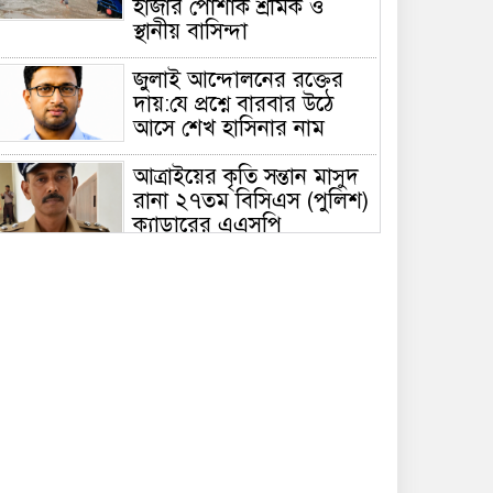
হাজার পোশাক শ্রমিক ও
স্থানীয় বাসিন্দা
জুলাই আন্দোলনের রক্তের
দায়:যে প্রশ্নে বারবার উঠে
আসে শেখ হাসিনার নাম
আত্রাইয়ের কৃতি সন্তান মাসুদ
রানা ২৭তম বিসিএস (পুলিশ)
ক্যাডারের এএসপি
আত্রাইয়ে জনগণের মতামতের
ভিত্তিতে রাস্তা নির্মাণে
ব্যতিক্রমী উদ্যোগ,প্রসংশায়
ভাসছেন ইউএনও
নিরুজ্জামান
জুলাই আন্দোলনের শহীদ
শেখ ফাহমিন এর কবর
জিয়ারত করলেন নওগাঁ জেলা
জামায়াতের আমির খন্দকার