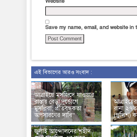
Website
Save my name, email, and website in t
এই বিভাগের আরও সংবাদ :
আত্রাইয়ে মসজিদে যাওয়ার
রাস্তায় বেড়া,দুর্ভোগে
আত্রাইয়ের 
মুসল্লিরা; প্রতিবন্ধকতা
রানা ২৭ত
অপসারণের দাবি”
(পুলিশ) 
জুলাই আন্দোলনের শহীদ