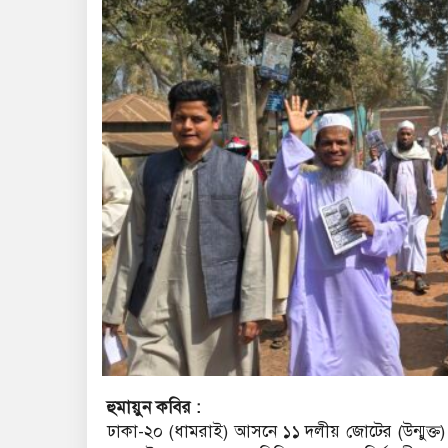
হুমায়ুন কবির :
ঢাকা-২০ (ধামরাই) আসনে ১১ দলীয় জোটের (উন্মুক্ত