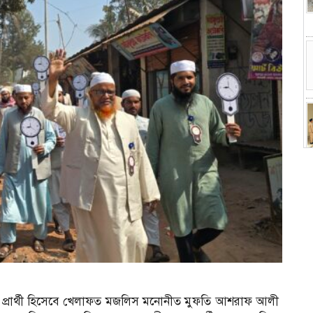
ম
) প্রার্থী হিসেবে খেলাফত মজলিস মনোনীত মুফতি আশরাফ আলী