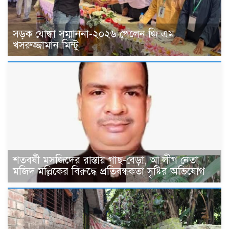
সড়ক যোদ্ধা সম্মাননা-২০২৬ পেলেন জি এম
খসরুজ্জামান মিন্টু
শতবর্ষী মসজিদের রাস্তায় গাছ-বেড়া, আ.লীগ নেতা
মজিদ মল্লিকের বিরুদ্ধে প্রতিবন্ধকতা সৃষ্টির অভিযোগ