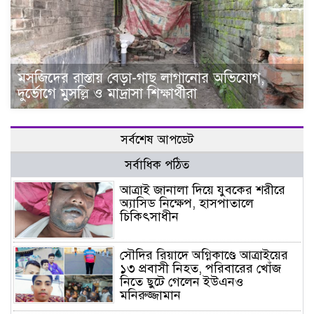
মসজিদের রাস্তায় বেড়া-গাছ লাগানোর অভিযোগ,
দুর্ভোগে মুসল্লি ও মাদ্রাসা শিক্ষার্থীরা
সর্বশেষ আপডেট
সর্বাধিক পঠিত
আত্রাই জানালা দিয়ে যুবকের শরীরে
অ্যাসিড নিক্ষেপ, হাসপাতালে
চিকিৎসাধীন
সৌদির রিয়াদে অগ্নিকাণ্ডে আত্রাইয়ের
১৩ প্রবাসী নিহত, পরিবারের খোঁজ
নিতে ছুটে গেলেন ইউএনও
মনিরুজ্জামান