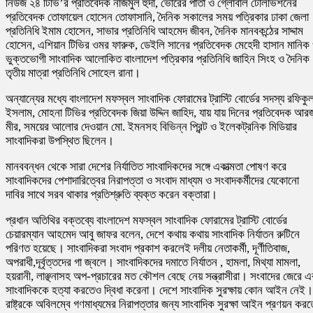
নিউজ ২৪ টিভি’র প্রতিবেদক নাজমুল হুদা, ভোরের পাতা ও গ্লোবাল টেলিভিশনের
প্রতিবেদক তোফায়েল হোসেন তোফাসানি, দৈনিক সকালের সময় পত্রিকার ঢাকা জেলা
প্রতিনিধি ইমাম হোসেন, সাভার প্রতিনিধি আহমেদ জীবন, দৈনিক মানবকন্ঠের সাদ্দাম
হোসেন, এশিয়ান টিভির ওমর ফারুক, ডেইলি সানের প্রতিবেদক মেহেদী হাসান মানিক
ভুক্তভোগী সাংবাদিক আলোকিত বাংলাদেশ পত্রিকার প্রতিনিধি জাহিন সিংহ ও দৈনিক
তৃতীয় মাত্রা প্রতিনিধি সোহেল রানা।
অন্যান্যের মধ্যে বাংলাদেশ মফস্বল সাংবাদিক ফোরামের ট্রাস্টি বোর্ডের সদস্য রফিকু
ইসলাম, মোহনা টিভির প্রতিবেদক জিয়া উদ্দিন জাহিদ, যায় যায় দিনের প্রতিবেদক আরজ
মীর, সময়ের আলোর দেওয়ান মো. ইমনসহ বিভিন্ন প্রিন্ট ও ইলেকট্রনিক মিডিয়ার
সাংবাদিকরা উপস্থিত ছিলেন।
মানববন্ধন থেকে সারা দেশের নির্যাতিত সাংবাদিকদের সঙ্গে একাত্মতা পোষণ করে
সাংবাদিকদের পেশাদারিত্বের নিরাপত্তা ও সংবাদ মাধ্যম ও সংবাদকর্মীদের যেকোনো
দাবির সাথে সরব থাকার প্রতিশ্রুতি ব্যক্ত করেন বক্তারা।
প্রধান অতিথির বক্তব্যে বাংলাদেশ মফস্বল সাংবাদিক ফোরামের ট্রাস্টি বোর্ডের
চেয়ারম্যান আহমেদ আবু জাফর বলেন, দেশে কথায় কথায় সাংবাদিক নির্যাতন রুটিনে
পরিণত হয়েছে। সাংবাদিকরা সংবাদ প্রকাশ করলেই দলীয় নেতাকর্মী, দূর্ণীতিবাজ,
অপরাধী,দূর্বৃত্তদের গা জ্বলে। সাংবাদিকদের দমাতে নির্যাতন , হামলা, মিথ্যা মামলা,
হয়রানী, লাঞ্ছনাসহ অপ-প্রচারের মত কৌশল বেছে নেয় সন্ত্রাসীরা। সংবাদের জেরে এ
সাংবাদিককে হত্যা করতেও দ্বিধা করেনা। দেশে সাংবাদিক সুরক্ষায় কোন আইন নেই।
রাষ্ট্রকে অবিলম্বে গণমাধ্যমের নিরাপত্তার জন্য সাংবাদিক সুরক্ষা আইন প্রণয়ন করত