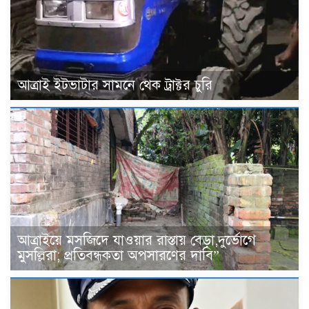
আত্রাই ইটভাটার সামনে থেক ট্রাক্টর চুরি
আত্রাইয়ে মসজিদে যাওয়ার রাস্তায় বেড়া,দুর্ভোগে
মুসল্লিরা; প্রতিবন্ধকতা অপসারণের দাবি”