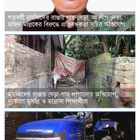
শতবর্ষী মসজিদের রাস্তায় গাছ-বেড়া, আ.লীগ নেতা
মজিদ মল্লিকের বিরুদ্ধে প্রতিবন্ধকতা সৃষ্টির অভিযোগ
মসজিদের রাস্তায় বেড়া-গাছ লাগানোর অভিযোগ,
দুর্ভোগে মুসল্লি ও মাদ্রাসা শিক্ষার্থীরা