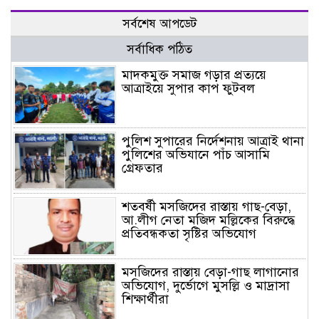
সর্বশেষ আপডেট
সর্বাধিক পঠিত
মাদকমুক্ত সমাজ গড়ার প্রত্যয়ে
আত্রাইয়ে সুপার কাপ ফুটবল
পুলিশ সুপারের নির্দেশনায় আত্রাই থানা
পুলিশের অভিযানে পাঁচ আসামি
গ্রেফতার
শতবর্ষী মসজিদের রাস্তায় গাছ-বেড়া,
আ.লীগ নেতা মজিদ মল্লিকের বিরুদ্ধে
প্রতিবন্ধকতা সৃষ্টির অভিযোগ
মসজিদের রাস্তায় বেড়া-গাছ লাগানোর
অভিযোগ, দুর্ভোগে মুসল্লি ও মাদ্রাসা
শিক্ষার্থীরা