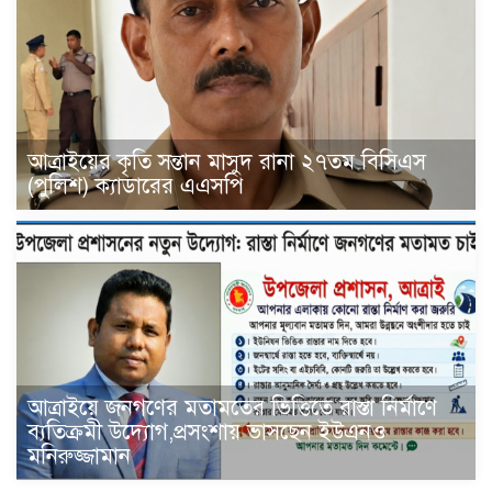
আত্রাইয়ের কৃতি সন্তান মাসুদ রানা ২৭তম বিসিএস
(পুলিশ) ক্যাডারের এএসপি
আত্রাইয়ে জনগণের মতামতের ভিত্তিতে রাস্তা নির্মাণে
ব্যতিক্রমী উদ্যোগ,প্রসংশায় ভাসছেন ইউএনও
মনিরুজ্জামান