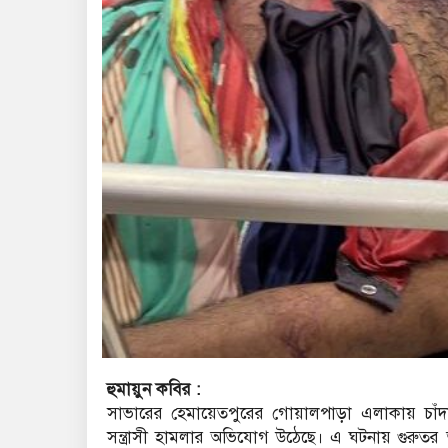
হুমায়ুন কবির :
সাভারের হেমায়েতপুরের গোয়ালপাড়া এলাকায় চাঁদা
সন্ত্রাসী হামলার অভিযোগ উঠেছে। এ ঘটনায় গুরু