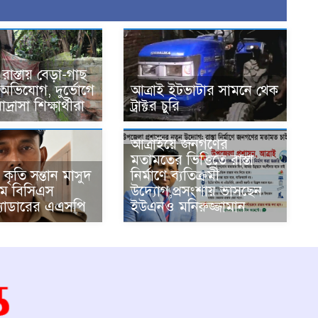
াস্তায় বেড়া-গাছ
অভিযোগ, দুর্ভোগে
আত্রাই ইটভাটার সামনে থেক
দ্রাসা শিক্ষার্থীরা
ট্রাক্টর চুরি
আত্রাইয়ে জনগণের
মতামতের ভিত্তিতে রাস্তা
কৃতি সন্তান মাসুদ
নির্মাণে ব্যতিক্রমী
ম বিসিএস
উদ্যোগ,প্রসংশায় ভাসছেন
ক্যাডারের এএসপি
ইউএনও মনিরুজ্জামান