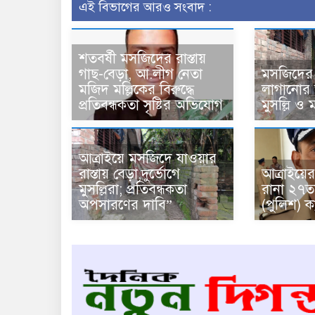
এই বিভাগের আরও সংবাদ :
শতবর্ষী মসজিদের রাস্তায়
গাছ-বেড়া, আ.লীগ নেতা
মসজিদের র
মজিদ মল্লিকের বিরুদ্ধে
লাগানোর 
প্রতিবন্ধকতা সৃষ্টির অভিযোগ
মুসল্লি ও মা
আত্রাইয়ে মসজিদে যাওয়ার
রাস্তায় বেড়া,দুর্ভোগে
আত্রাইয়ের 
মুসল্লিরা; প্রতিবন্ধকতা
রানা ২৭ত
অপসারণের দাবি”
(পুলিশ) 