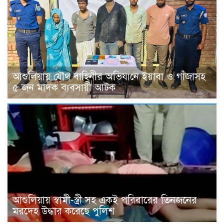
আশুলিয়ায় যৌথ বাহিনীর অভিযানে ইয়াবা ও গাঁজাসহ
৫ জন মাদক ব্যবসায়ী আটক
আশুলিয়ায় স্বামী-স্ত্রী সহ একই পরিবারের তিনজনের
মরদেহ উদ্ধার করেছে পুলিশ