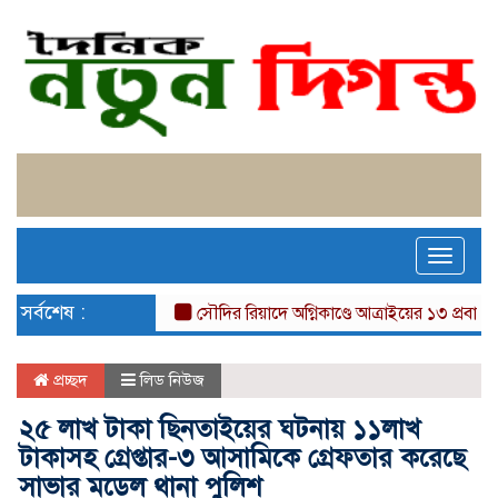
Toggle
naviga
সর্বশেষ :
সৌদির রিয়াদে অগ্নিকাণ্ডে আত্রাইয়ের ১৩ প্রবাসী নিহত,
প্রচ্ছদ
লিড নিউজ
২৫ লাখ টাকা ছিনতাইয়ের ঘটনায় ১১লাখ
টাকাসহ গ্রেপ্তার-৩ আসামিকে গ্রেফতার করেছে
সাভার মডেল থানা পুলিশ