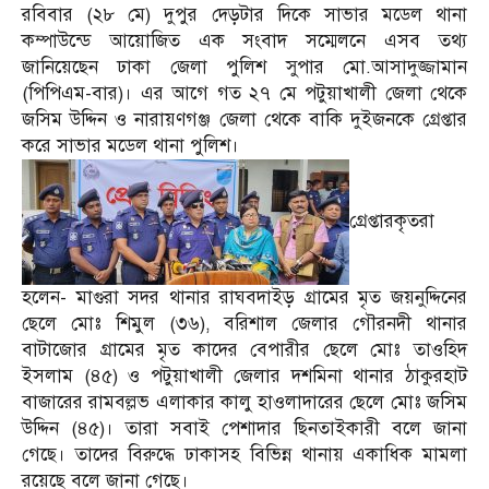
রবিবার (২৮ মে) দুপুর দেড়টার দিকে সাভার মডেল থানা
কম্পাউন্ডে আয়োজিত এক সংবাদ সম্মেলনে এসব তথ্য
জানিয়েছেন ঢাকা জেলা পুলিশ সুপার মো.আসাদুজ্জামান
(পিপিএম-বার)। এর আগে গত ২৭ মে পটুয়াখালী জেলা থেকে
জসিম উদ্দিন ও নারায়ণগঞ্জ জেলা থেকে বাকি দুইজনকে গ্রেপ্তার
করে সাভার মডেল থানা পুলিশ।
গ্রেপ্তারকৃতরা
হলেন- মাগুরা সদর থানার রাঘবদাইড় গ্রামের মৃত জয়নুদ্দিনের
ছেলে মোঃ শিমুল (৩৬), বরিশাল জেলার গৌরনদী থানার
বাটাজোর গ্রামের মৃত কাদের বেপারীর ছেলে মোঃ তাওহিদ
ইসলাম (৪৫) ও পটুয়াখালী জেলার দশমিনা থানার ঠাকুরহাট
বাজারের রামবল্লভ এলাকার কালু হাওলাদারের ছেলে মোঃ জসিম
উদ্দিন (৪৫)। তারা সবাই পেশাদার ছিনতাইকারী বলে জানা
গেছে। তাদের বিরুদ্ধে ঢাকাসহ বিভিন্ন থানায় একাধিক মামলা
রয়েছে বলে জানা গেছে।