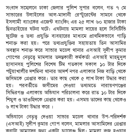
সংবাদ সম্মেলনে ঢাকা জেলার পুলিশ সুপার বলেন, গত ৭ মে
সাভারের উলাইলের আল-মাদানী রেস্টুরেন্টের সামনে থেকে
ইসলামী ব্যাংকের এজেন্ট ব্যাংকিং এর ২৫ লাখ ৬০ হাজার টাকা
ছিনতাইয়ের ঘটনা ঘটে। এঘটনায় মামলা দায়ের হলে সিসিটিভি
ফুটেজ ও তথ্য প্রযুক্তি ব্যবহারের মাধ্যমে প্রাথমিকভাবে গাড়ি
শনাক্ত করা হয়। পরে তথ্যপ্রযুক্তির সহায়তায় তিন আসামির
অবস্থান শনাক্ত করে সাভার মডেল থানার এসআই সুদীপ কুমার
গোপের নেতৃত্বে মামলার তদন্তকারী কর্মকর্তা এসআই মাহমুদুল
হাসানসহ পুলিশের বিশেষ টিম গতকাল সকাল ১০ টার দিকে
পটুয়াখালীর দশমিনা থানার আদর্শ নগর এলাকার নিজ বাড়ি থেকে
জসিমকে গ্রেপ্তার করে। তার কাছ থেকে ৫ লাখ টাকা উদ্ধার করা
হয়। পরবর্তীতে জসীমের দেওয়া তথ্যমতে নারায়ণগঞ্জের
সিদ্ধিরগঞ্জ এলাকায় অভিযান পরিচালনা করে রাত ১০ টার দিকে
শিমুল ও তাওহিদকে গ্রেপ্তার করা হয়। এসময় তাদের কাছ থেকেও
৬ লাখ টাকা উদ্ধার করে ।
অভিযানে নেতৃত্ব দেওয়া সাভার মডেল থানার উপ-পরিদর্শক
(এসআই) সুদীপ কুমার গোপ বলেন, মামলার আসামিদের গ্রেপ্তার
করাটা আমাদের জন্য একটা চ্যালেঞ্জ ছিল। মামলা রুজু হওয়ার