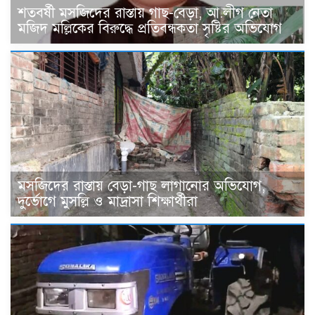
শতবর্ষী মসজিদের রাস্তায় গাছ-বেড়া, আ.লীগ নেতা
মজিদ মল্লিকের বিরুদ্ধে প্রতিবন্ধকতা সৃষ্টির অভিযোগ
মসজিদের রাস্তায় বেড়া-গাছ লাগানোর অভিযোগ,
দুর্ভোগে মুসল্লি ও মাদ্রাসা শিক্ষার্থীরা