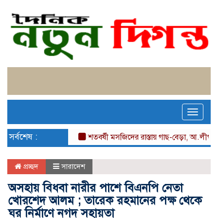
Toggle
naviga
সর্বশেষ :
শতবর্ষী মসজিদের রাস্তায় গাছ-বেড়া, আ.লীগ নেতা মজিদ
প্রচ্ছদ
সারাদেশ
অসহায় বিধবা নারীর পাশে বিএনপি নেতা
খোরশেদ আলম ; তারেক রহমানের পক্ষ থেকে
ঘর নির্মাণে নগদ সহায়তা