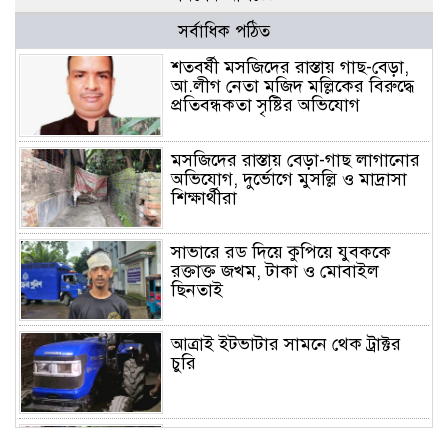
সর্বাধিক পঠিত
শতবর্ষী মসজিদের রাস্তায় গাছ-বেড়া,
আ.লীগ নেতা মজিদ মল্লিকের বিরুদ্ধে
প্রতিবন্ধকতা সৃষ্টির অভিযোগ
মসজিদের রাস্তায় বেড়া-গাছ লাগানোর
অভিযোগ, দুর্ভোগে মুসল্লি ও মাদ্রাসা
শিক্ষার্থীরা
সাভারে রড দিয়ে কুপিয়ে যুবককে
রক্তাক্ত জখম, টাকা ও মোবাইল
ছিনতাই
আত্রাই ইটভাটার সামনে থেক ট্রাক্টর
চুরি
আত্রাইয়ে মসজিদে যাওয়ার রাস্তায়