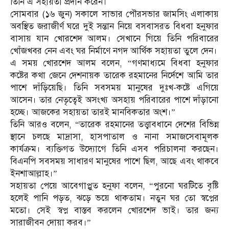
তিনি এ সহায়তা প্রদান করেন।
সোমবার (১৬ জুন) সকালে সাভার পৌরসভার জামসিং এলাকায়
অবস্থিত জরাজীর্ণ ঘরে দুই সন্তান নিয়ে বসবাসরত বিধবা হনুফার
বাসায় যান খোরশেদ আলম। সেখানে গিয়ে তিনি পরিবারের
খোঁজখবর নেন এবং ঘর নির্মাণে নগদ আর্থিক সহায়তা তুলে দেন।
এ সময় খোরশেদ আলম বলেন, “গণমাধ্যমে বিধবা হনুফার
কষ্টের কথা জেনে দেশনায়ক তারেক রহমানের নির্দেশে আমি তার
পাশে দাঁড়িয়েছি। তিনি সবসময় মানুষের দুঃখ-কষ্টে এগিয়ে
আসেন। তার নেতৃত্বেই অসংখ্য অসহায় পরিবারের পাশে দাঁড়ানো
হচ্ছে। আজকের সহায়তা তারই মানবিকতার অংশ।”
তিনি আরও বলেন, “তারেক রহমানের তত্ত্বাবধানে দেশের বিভিন্ন
স্থানে চলছে মাদ্রাসা, হাসপাতাল ও নানা সমাজসেবামূলক
কার্যক্রম। ব্যক্তিগত উদ্যোগে তিনি এসব পরিচালনা করছেন।
বিএনপি সবসময় সাধারণ মানুষের পাশে ছিল, আছে এবং থাকবে
ইনশাআল্লাহ।”
সহায়তা পেয়ে আবেগাপ্লুত হনুফা বলেন, “পুরনো ঘরটিতে বৃষ্টি
হলেই পানি পড়ত, ঝড়ে ভয়ে থাকতাম। নতুন ঘর তো স্বপ্নের
মতো। সেই স্বপ্ন বাস্তব করলেন খোরশেদ ভাই। তার জন্য
সারাজীবন দোয়া করব।”