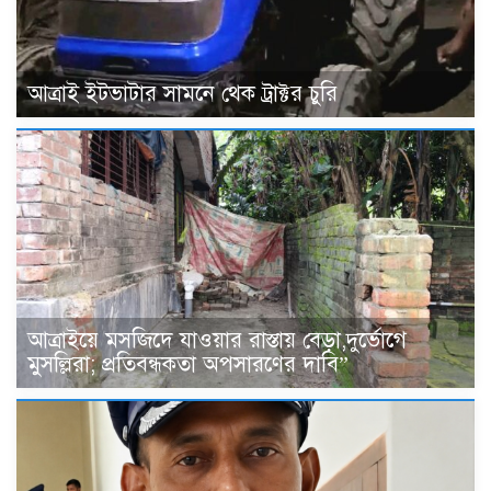
আত্রাই ইটভাটার সামনে থেক ট্রাক্টর চুরি
আত্রাইয়ে মসজিদে যাওয়ার রাস্তায় বেড়া,দুর্ভোগে
মুসল্লিরা; প্রতিবন্ধকতা অপসারণের দাবি”