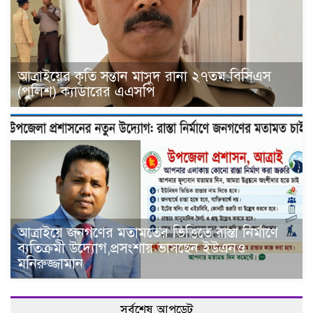
আত্রাইয়ের কৃতি সন্তান মাসুদ রানা ২৭তম বিসিএস
(পুলিশ) ক্যাডারের এএসপি
আত্রাইয়ে জনগণের মতামতের ভিত্তিতে রাস্তা নির্মাণে
ব্যতিক্রমী উদ্যোগ,প্রসংশায় ভাসছেন ইউএনও
মনিরুজ্জামান
সর্বশেষ আপডেট