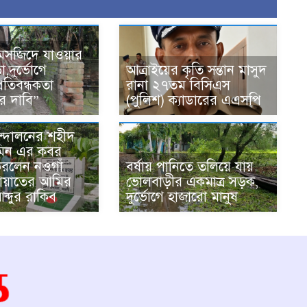
 মসজিদে যাওয়ার
়া,দুর্ভোগে
আত্রাইয়ের কৃতি সন্তান মাসুদ
প্রতিবন্ধকতা
রানা ২৭তম বিসিএস
 দাবি”
(পুলিশ) ক্যাডারের এএসপি
্দোলনের শহীদ
মিন এর কবর
রলেন নওগাঁ
বর্ষায় পানিতে তলিয়ে যায়
ায়াতের আমির
ভোলবাড়ীর একমাত্র সড়ক,
ব্দুর রাকিব
দুর্ভোগে হাজারো মানুষ