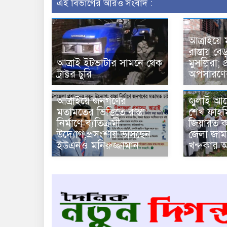
এই বিভাগের আরও সংবাদ :
আত্রাইয়ে
রাস্তায় বেড
আত্রাই ইটভাটার সামনে থেক
মুসল্লিরা; 
ট্রাক্টর চুরি
অপসারণের
আত্রাইয়ে জনগণের
জুলাই আন
মতামতের ভিত্তিতে রাস্তা
শেখ ফাহ
নির্মাণে ব্যতিক্রমী
জিয়ারত ক
উদ্যোগ,প্রসংশায় ভাসছেন
জেলা জাম
ইউএনও মনিরুজ্জামান
খন্দকার আ