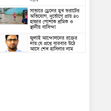
সাভারে ড্রেনের মুখ ভরাটের
অভিযোগ, দুর্ভোগে প্রায় ৪০
হাজার পোশাক শ্রমিক ও
স্থানীয় বাসিন্দা
জুলাই আন্দোলনের রক্তের
দায়:যে প্রশ্নে বারবার উঠে
আসে শেখ হাসিনার নাম
আত্রাইয়ের কৃতি সন্তান মাসুদ
রানা ২৭তম বিসিএস (পুলিশ)
ক্যাডারের এএসপি
আত্রাইয়ে জনগণের মতামতের
ভিত্তিতে রাস্তা নির্মাণে
ব্যতিক্রমী উদ্যোগ,প্রসংশায়
ভাসছেন ইউএনও
নিরুজ্জামান