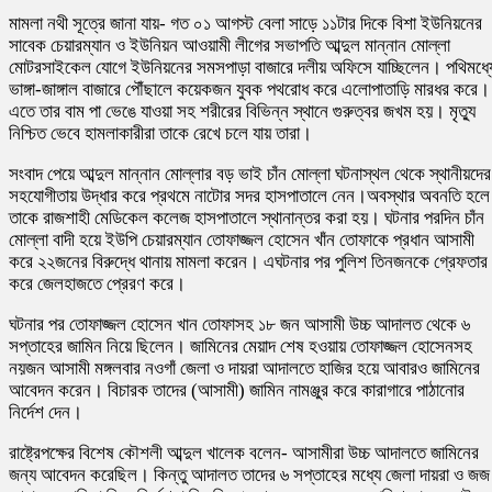
মামলা নথী সূত্রে জানা যায়- গত ০১ আগস্ট বেলা সাড়ে ১১টার দিকে বিশা ইউনিয়নের
সাবেক চেয়ারম্যান ও ইউনিয়ন আওয়ামী লীগের সভাপতি আব্দুল মান্নান মোল্লা
মোটরসাইকেল যোগে ইউনিয়নের সমসপাড়া বাজারে দলীয় অফিসে যাচ্ছিলেন। পথিমধ্য
ভাঙ্গা-জাঙ্গাল বাজারে পৌঁছালে কয়েকজন যুবক পথরোধ করে এলোপাতাড়ি মারধর করে।
এতে তার বাম পা ভেঙে যাওয়া সহ শরীরের বিভিন্ন স্থানে গুরুত্বর জখম হয়। মৃত্যু
নিশ্চিত ভেবে হামলাকারীরা তাকে রেখে চলে যায় তারা।
সংবাদ পেয়ে আব্দুল মান্নান মোল্লার বড় ভাই চাঁন মোল্লা ঘটনাস্থল থেকে স্থানীয়দের
সহযোগীতায় উদ্ধার করে প্রথমে নাটোর সদর হাসপাতালে নেন।অবস্থার অবনতি হলে
তাকে রাজশাহী মেডিকেল কলেজ হাসপাতালে স্থানান্তর করা হয়। ঘটনার পরদিন চাঁন
মোল্লা বাদী হয়ে ইউপি চেয়ারম্যান তোফাজ্জল হোসেন খাঁন তোফাকে প্রধান আসামী
করে ২২জনের বিরুদ্ধে থানায় মামলা করেন। এঘটনার পর পুলিশ তিনজনকে গ্রেফতার
করে জেলহাজতে প্রেরণ করে।
ঘটনার পর তোফাজ্জল হোসেন খান তোফাসহ ১৮ জন আসামী উচ্চ আদালত থেকে ৬
সপ্তাহের জামিন নিয়ে ছিলেন। জামিনের মেয়াদ শেষ হওয়ায় তোফাজ্জল হোসেনসহ
নয়জন আসামী মঙ্গলবার নওগাঁ জেলা ও দায়রা আদালতে হাজির হয়ে আবারও জামিনের
আবেদন করেন। বিচারক তাদের (আসামী) জামিন নামঞ্জুর করে কারাগারে পাঠানোর
নির্দেশ দেন।
রাষ্ট্রেপক্ষের বিশেষ কৌশলী আব্দুল খালেক বলেন- আসামীরা উচ্চ আদালতে জামিনের
জন্য আবেদন করেছিল। কিন্তু আদালত তাদের ৬ সপ্তাহের মধ্যে জেলা দায়রা ও জজ