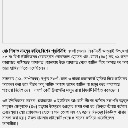
মোঃ শিফাত মাহমুদ ফাহিম,বিশেষ প্রতিনিধি
: নওগাঁ জেলার নিকটবর্তী আত্রাই উপজেল
০৫ নং বিশা ইউনিয়নের চেয়ারম্যান তোফাজ্জল হোসেন খান তোফা (৪৫) সহ ০৯ জন
কারাগারে পাঠিয়েছে আদালত।জানাযায় উচ্চ আদালত থেকে জামিন নিয়ে আসার পর আ
তারা হাজিরা দিতে এসেছিলেন।
মঙ্গলবার (১৯ সেপ্টেম্বর) দুপুরে নওগাঁ জেলা ও দায়রা জজকোর্টে হাজিরা দিয়ে জামিনের
আবেদন করা হলে বিচার আবু শামীম আজাদ তাদের জামিন না মঞ্জুর করে কারাগারে
পাঠানো নির্দেশ দেন। নওগাঁ কোর্ট ইন্সপেক্টর মাসুদ রানা বিষয়টি নিশ্চিত করেছেন।
ওই ইউনিয়নের সাবেক চেয়ারম্যান ও ইউনিয়ন আওয়ামী লীগের বর্তমান সভাপতি আব্দু
মান্নান মেল্লাকে (৪৬) হত্যার উদ্যেশে গুরত্বর জখম করা হয়।উক্ত ঘটনায় বর্তমান
চেয়ারম্যান মোঃ তোফাজ্জল হোসেন খান তোফা সহ ২২ জনের বিরুদ্ধে নিকটস্থ থানায়
মামলা করা হয়। উক্ত মামলায় হাইকোর্ট থেকে ৪ মাসের জামিনে এসেছিলেন
আসামীরা।