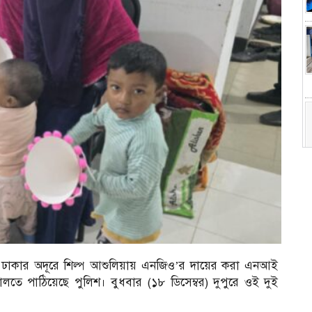
ী ঢাকার অদূরে শিল্প আশুলিয়ায় এনজিও’র দায়ের করা এনআই
আদালতে পাঠিয়েছে পুলিশ। বুধবার (১৮ ডিসেম্বর) দুপুরে ওই দুই