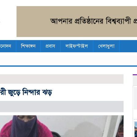
িনোদন
শিক্ষাঙ্গন
প্রবাস
লাইফস্টাইল
খেলাধুলা
রী জুড়ে নিন্দার ঝড়