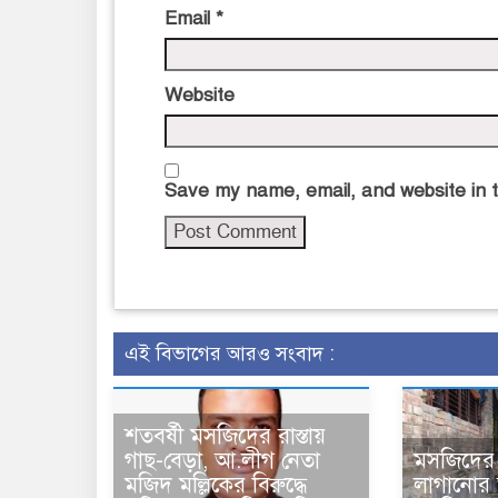
Email
*
Website
Save my name, email, and website in t
এই বিভাগের আরও সংবাদ :
শতবর্ষী মসজিদের রাস্তায়
গাছ-বেড়া, আ.লীগ নেতা
মসজিদের র
মজিদ মল্লিকের বিরুদ্ধে
লাগানোর 