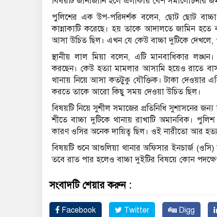
বিষয়টি জানাজানি হলে এলাকায় বেশ সমালোচনার জম্ম
পুলিশের এক উপ-পরিদর্শক বলেন, ছোট ছোট বাচ্চা 
কান্নাকাটি করেছে। হয় তাকে আদালতে জামিন হতে 
আসা উচিত ছিল। এখন যে কেউ বাচ্চা দুটিকে দেখলে, পু
স্থানীয় লাল মিয়া বলেন, এটি মানবাধিকার লঙ্ঘ
করছেন। কেউ হত্যা মামলার আসামি হয়েও রাতে বাসায় 
থানায় নিয়ে আসা কতটুকু যৌক্তিক। টাকা দেওয়ার এ
করতে তাকে আরো কিছু সময় দেওয়া উচিত ছিল।
বিষয়টি নিয়ে সুশীল সমাজের প্রতিনিধি সুশাসনের জন্
শীতে বাচ্চা দুটিকে থানায় রাখাটি অমানবিক। পুলি
কারণ ওসির অনেক দায়িত্ব ছিল। ওই নারীতো আর হত্
বিষয়টি শুনে আশুলিয়া থানার অফিসার ইনচার্জ (ওসি
তবে রাত পার হলেও বাচ্চা দুইটির বিষয়ে কোন পদক্ষ
সংবাদটি শেয়ার করুন :
Facebook
Twitter
Digg