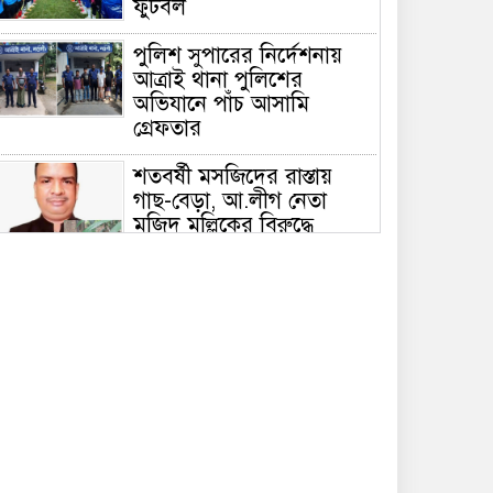
ফুটবল
পুলিশ সুপারের নির্দেশনায়
আত্রাই থানা পুলিশের
অভিযানে পাঁচ আসামি
গ্রেফতার
শতবর্ষী মসজিদের রাস্তায়
গাছ-বেড়া, আ.লীগ নেতা
মজিদ মল্লিকের বিরুদ্ধে
প্রতিবন্ধকতা সৃষ্টির অভিযোগ
মসজিদের রাস্তায় বেড়া-গাছ
লাগানোর অভিযোগ, দুর্ভোগে
মুসল্লি ও মাদ্রাসা শিক্ষার্থীরা
সাভারে রড দিয়ে কুপিয়ে
যুবককে রক্তাক্ত জখম, টাকা ও
মোবাইল ছিনতাই
আত্রাই ইটভাটার সামনে থেক