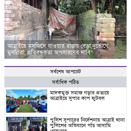
আত্রাইয়ে মসজিদে যাওয়ার রাস্তায় বেড়া,দুর্ভোগে
মুসল্লিরা; প্রতিবন্ধকতা অপসারণের দাবি”
সর্বশেষ আপডেট
সর্বাধিক পঠিত
মাদকমুক্ত সমাজ গড়ার প্রত্যয়ে
আত্রাইয়ে সুপার কাপ ফুটবল
পুলিশ সুপারের নির্দেশনায় আত্রাই থানা
পুলিশের অভিযানে পাঁচ আসামি
গ্রেফতার