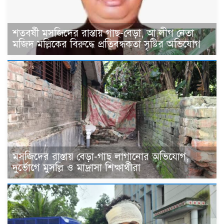
শতবর্ষী মসজিদের রাস্তায় গাছ-বেড়া, আ.লীগ নেতা
মজিদ মল্লিকের বিরুদ্ধে প্রতিবন্ধকতা সৃষ্টির অভিযোগ
মসজিদের রাস্তায় বেড়া-গাছ লাগানোর অভিযোগ,
দুর্ভোগে মুসল্লি ও মাদ্রাসা শিক্ষার্থীরা