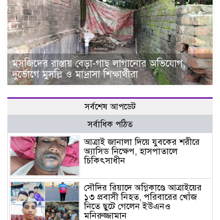
মসজিদের রাস্তায় বেড়া-গাছ লাগানোর অভিযোগ,
দুর্ভোগে মুসল্লি ও মাদ্রাসা শিক্ষার্থীরা
সর্বশেষ আপডেট
সর্বাধিক পঠিত
আত্রাই জানালা দিয়ে যুবকের শরীরে
অ্যাসিড নিক্ষেপ, হাসপাতালে
চিকিৎসাধীন
সৌদির রিয়াদে অগ্নিকাণ্ডে আত্রাইয়ের
১৩ প্রবাসী নিহত, পরিবারের খোঁজ
নিতে ছুটে গেলেন ইউএনও
মনিরুজ্জামান