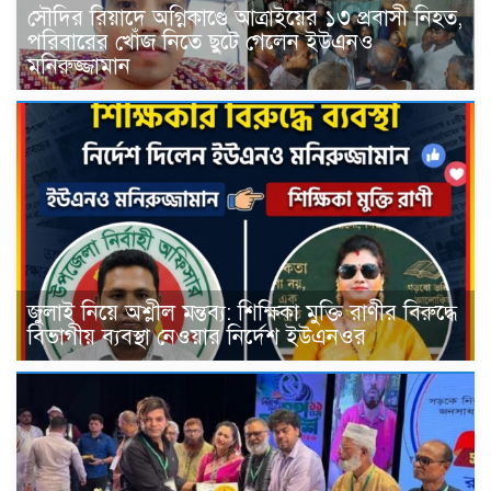
সৌদির রিয়াদে অগ্নিকাণ্ডে আত্রাইয়ের ১৩ প্রবাসী নিহত,
পরিবারের খোঁজ নিতে ছুটে গেলেন ইউএনও
মনিরুজ্জামান
জুলাই নিয়ে অশ্লীল মন্তব্য: শিক্ষিকা মুক্তি রাণীর বিরুদ্ধে
বিভাগীয় ব্যবস্থা নেওয়ার নির্দেশ ইউএনওর