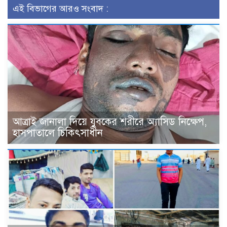
এই বিভাগের আরও সংবাদ :
আত্রাই জানালা দিয়ে যুবকের শরীরে অ্যাসিড নিক্ষেপ,
হাসপাতালে চিকিৎসাধীন