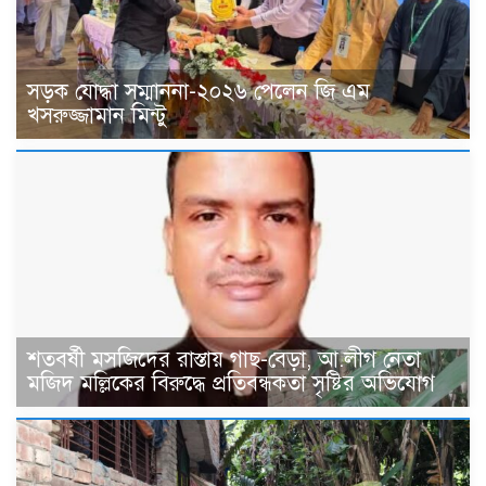
সড়ক যোদ্ধা সম্মাননা-২০২৬ পেলেন জি এম
খসরুজ্জামান মিন্টু
শতবর্ষী মসজিদের রাস্তায় গাছ-বেড়া, আ.লীগ নেতা
মজিদ মল্লিকের বিরুদ্ধে প্রতিবন্ধকতা সৃষ্টির অভিযোগ