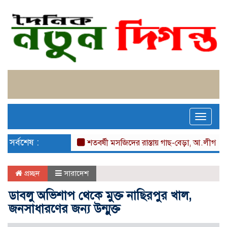
Toggle
naviga
সর্বশেষ :
শতবর্ষী মসজিদের রাস্তায় গাছ-বেড়া, আ.লীগ নেতা মজিদ 
প্রচ্ছদ
সারাদেশ
ডাবলু অভিশাপ থেকে মুক্ত নাছিরপুর খাল,
জনসাধারণের জন্য উন্মুক্ত