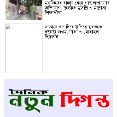
মসজিদের রাস্তায় বেড়া-গাছ লাগানোর
অভিযোগ, দুর্ভোগে মুসল্লি ও মাদ্রাসা
শিক্ষার্থীরা
সাভারে রড দিয়ে কুপিয়ে যুবককে
রক্তাক্ত জখম, টাকা ও মোবাইল
ছিনতাই