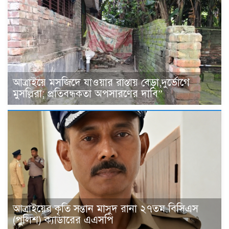
আত্রাইয়ে মসজিদে যাওয়ার রাস্তায় বেড়া,দুর্ভোগে
মুসল্লিরা; প্রতিবন্ধকতা অপসারণের দাবি”
আত্রাইয়ের কৃতি সন্তান মাসুদ রানা ২৭তম বিসিএস
(পুলিশ) ক্যাডারের এএসপি