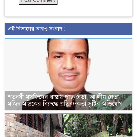
এই বিভাগের আরও সংবাদ :
শতবর্ষী মসজিদের রাস্তায় গাছ-বেড়া, আ.লীগ নেতা
মজিদ মল্লিকের বিরুদ্ধে প্রতিবন্ধকতা সৃষ্টির অভিযোগ