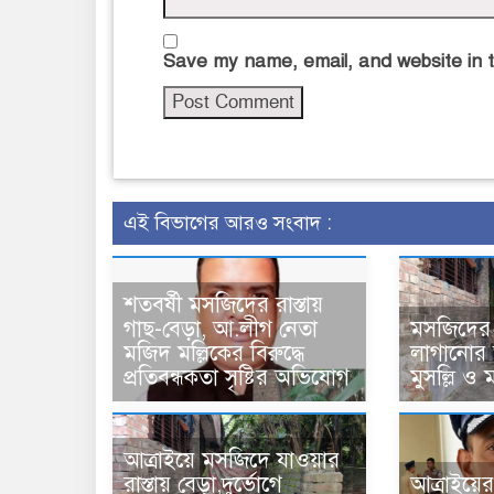
Save my name, email, and website in t
এই বিভাগের আরও সংবাদ :
শতবর্ষী মসজিদের রাস্তায়
গাছ-বেড়া, আ.লীগ নেতা
মসজিদের র
মজিদ মল্লিকের বিরুদ্ধে
লাগানোর 
প্রতিবন্ধকতা সৃষ্টির অভিযোগ
মুসল্লি ও মা
আত্রাইয়ে মসজিদে যাওয়ার
রাস্তায় বেড়া,দুর্ভোগে
আত্রাইয়ের 