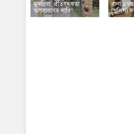
মুসল্লিরা; প্রতিবন্ধকতা
রানা ২৭ত
অপসারণের দাবি”
(পুলিশ) 