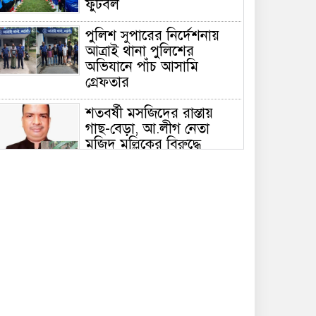
ফুটবল
পুলিশ সুপারের নির্দেশনায়
আত্রাই থানা পুলিশের
অভিযানে পাঁচ আসামি
গ্রেফতার
শতবর্ষী মসজিদের রাস্তায়
গাছ-বেড়া, আ.লীগ নেতা
মজিদ মল্লিকের বিরুদ্ধে
প্রতিবন্ধকতা সৃষ্টির অভিযোগ
মসজিদের রাস্তায় বেড়া-গাছ
লাগানোর অভিযোগ, দুর্ভোগে
মুসল্লি ও মাদ্রাসা শিক্ষার্থীরা
সাভারে রড দিয়ে কুপিয়ে
যুবককে রক্তাক্ত জখম, টাকা ও
মোবাইল ছিনতাই
আত্রাই ইটভাটার সামনে থেক