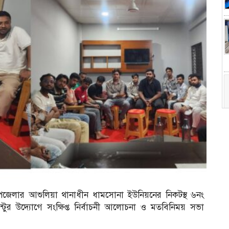
পজেলার আশুলিয়া থানাধীন ধামসোনা ইউনিয়নের নিকটস্থ ৬নং
িন্টুর উদ্যোগে সংক্ষিপ্ত নির্বাচনী আলোচনা ও মতবিনিময় সভা