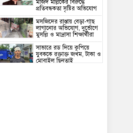
মজিদ মল্লিকের বিরুদ্ধে
প্রতিবন্ধকতা সৃষ্টির অভিযোগ
মসজিদের রাস্তায় বেড়া-গাছ
লাগানোর অভিযোগ, দুর্ভোগে
মুসল্লি ও মাদ্রাসা শিক্ষার্থীরা
সাভারে রড দিয়ে কুপিয়ে
যুবককে রক্তাক্ত জখম, টাকা ও
মোবাইল ছিনতাই
আত্রাই ইটভাটার সামনে থেক
ট্রাক্টর চুরি
আত্রাইয়ে মসজিদে যাওয়ার
রাস্তায় বেড়া,দুর্ভোগে মুসল্লিরা;
প্রতিবন্ধকতা অপসারণের
দাবি”
সাভারে ড্রেনের মুখ ভরাটের