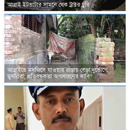
আত্রাই ইটভাটার সামনে থেক ট্রাক্টর চুরি
আত্রাইয়ে মসজিদে যাওয়ার রাস্তায় বেড়া,দুর্ভোগে
মুসল্লিরা; প্রতিবন্ধকতা অপসারণের দাবি”