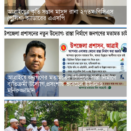
আত্রাইয়ের কৃতি সন্তান মাসুদ রানা ২৭তম বিসিএস
(পুলিশ) ক্যাডারের এএসপি
আত্রাইয়ে জনগণের মতামতের ভিত্তিতে রাস্তা নির্মাণে
ব্যতিক্রমী উদ্যোগ,প্রসংশায় ভাসছেন ইউএনও
মনিরুজ্জামান