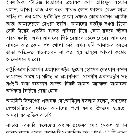
ইসলামিক স্টাডিজ বিভাগের প্রভাষক মো: আরিফুর রহমান
বলেন, আমরা আজ এক বছর যাবত কোন ধরনের বেতন ভাতা
পাচ্ছি না, এর মাঝে দুটো ঈদ গেলো তখনও কোন ধরনের আর্থিক
ভাতা আমাদেরকে দেওয়া হয়নি। আমাদের যতটুকু সঞ্চয় ছিলো
সেটি দিয়েই এতদিন যাবত পরিবার নিয়ে কোন রকমে জীবন
ধারণ করছি। এখন আমাদের পিঠ দেয়ালে ঠেকে গেছে। আমাদের
সামনে আর কোন পথ খোলা নেই এখন যদি আমাদের বেতন
ভাতা অতিদ্রুত বাস্তবতায়ন না করা হয় তাহলে আমরা কঠোর
আন্দোলনে যাবো।
রাষ্ট্রবিজ্ঞান বিভাগের প্রভাষক ডক্টর জুয়েল হোসেন দেওয়ান বলেন
আমাদের সাথে যা ঘটছে তা অমানবিক। মাননীয় প্রধানমন্ত্রীর সহ
সংশ্লিষ্ট যারা রয়েছেন তাদের নিকট আমার আবেদন আমাদের
অধিকার ফিরিয়ে দেয়া হোক।
আইসিটি বিভাগের প্রভাষক মো:আমিনুল ইসলাম বলেন, অধ্যক্ষের
স্বেচ্ছাচারিতার কারনে আমাদের পথে বসার উপক্রম হয়েছে।
আমরা এর প্রতিকার চাই।
সাভার সরকারি কলেজের অধ্যক্ষ প্রফেসর মো: ইমরুল হাসান
কালবেলাকে বলেন, কলেজটি সরকারিকরণের আগে এই শিক্ষকরা