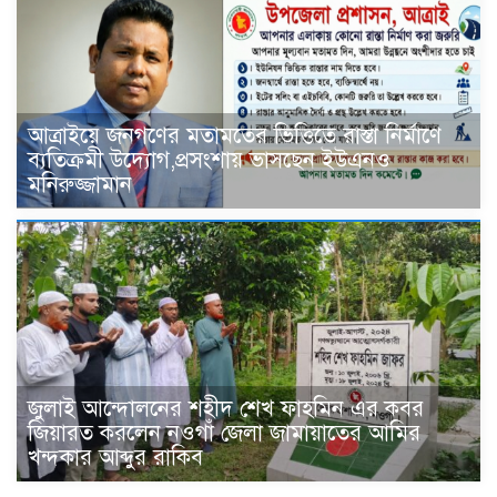
আত্রাইয়ে জনগণের মতামতের ভিত্তিতে রাস্তা নির্মাণে
ব্যতিক্রমী উদ্যোগ,প্রসংশায় ভাসছেন ইউএনও
মনিরুজ্জামান
জুলাই আন্দোলনের শহীদ শেখ ফাহমিন এর কবর
জিয়ারত করলেন নওগাঁ জেলা জামায়াতের আমির
খন্দকার আব্দুর রাকিব