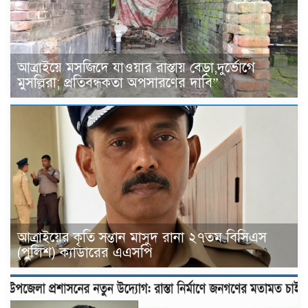
আত্রাইয়ে মসজিদে যাওয়ার রাস্তায় বেড়া,দুর্ভোগে
মুসল্লিরা; প্রতিবন্ধকতা অপসারণের দাবি”
আত্রাইয়ের কৃতি সন্তান মাসুদ রানা ২৭তম বিসিএস
(পুলিশ) ক্যাডারের এএসপি