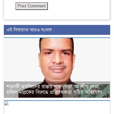
এই বিভাগের আরও সংবাদ :
শতবর্ষী মসজিদের রাস্তায় গাছ-বেড়া, আ.লীগ নেতা
মজিদ মল্লিকের বিরুদ্ধে প্রতিবন্ধকতা সৃষ্টির অভিযোগ