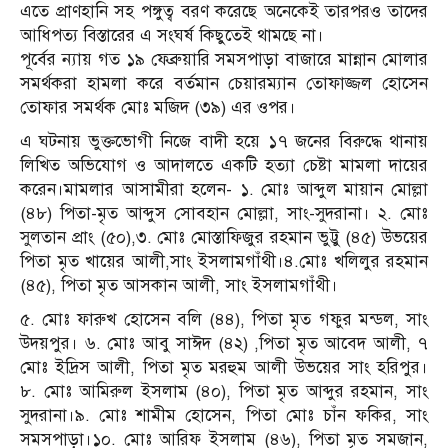
এতে প্রাণহানি সহ পঙ্গুত্ব বরণ করেছে অনেকেই তারপরও তাদের
আধিপত্য বিস্তারের এ সংঘর্ষ কিছুতেই থামছে না।
পূর্বের ন্যায় গত ১৯ ফেব্রুয়ারি সমসপাড়া বাজারে মান্নান মোলার
সমর্থকরা হামলা করে বর্তমান চেয়ারম্যান তোফাজ্জল হোসেন
তোফার সমর্থক মোঃ মজিদ (৩৯) এর ওপর।
এ ঘটনায় ভুক্তভোগী নিজে বাদী হয়ে ১৭ জনের বিরুদ্ধে থানায়
লিখিত অভিযোগ ও আদালতে একটি হত্যা চেষ্টা মামলা দায়ের
করেন।মামলার আসামীরা হলেন- ১. মোঃ আব্দুল মায়ান মোল্লা
(৪৮) পিতা-মৃত আব্দুস সোবহান মোল্লা, সাং-সুদরানা। ২. মোঃ
সুলতান প্রাং (৫০),৩. মোঃ মোস্তাফিজুর রহমান ভুট্টু (৪৫) উভয়ের
পিতা মৃত খায়ের আলী,সাং ইসলামগাঁথী।৪.মোঃ খলিলুর রহমান
(৪৫), পিতা মৃত আসকান আলী, সাং ইসলামগাঁথী।
৫. মোঃ ফারুখ হোসেন বলি (৪৪), পিতা মৃত গফুর মন্ডল, সাং
উদয়পুর। ৬. মোঃ আবু সাঈদ (৪২) ,পিতা মৃত আবেদ আলী, ৭
মোঃ ইদ্রিস আলী, পিতা মৃত মরহুম আলী উভয়ের সাং হরিপুর।
৮. মোঃ আমিরুল ইসলাম (৪০), পিতা মৃত আব্দুর রহমান, সাং
সুদরানা।৯. মোঃ শামীম হোসেন, পিতা মোঃ চাঁন ফকির, সাং
সমসপাড়া।১০. মোঃ আরিফ ইসলাম (৪৬), পিতা মৃত সমজান,