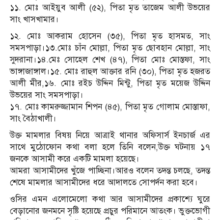
১১. মোঃ আইয়ুব আলী (৫২), পিতা মৃত তাজেম আলী উভয়ের
সাং খাসখামার।
১২. মোঃ আকরাম হোসেন (৩৫), পিতা মৃত হাসমত, সাং
সমসপাড়া।১৩.মোঃ চাঁন মোল্লা, পিতা মৃত ছোবহান মোল্লা, সাং
সুদরানা।১৪.মেঃ সোহেল শেখ (৪৭), পিতা মোঃ মোস্তফা, সাং
ভাঙ্গাজাঙ্গাল।১৫. মোঃ রাহুল আক্তার রনি (৩০), পিতা মৃত হজরত
আলী মীর,১৬. মোঃ রইচ উদ্দিন মিন্টু, পিতা মৃত ময়েজ উদ্দিন
উভয়ের সাং সমসপাড়া।
১৭. মোঃ কামরুজ্জামান শিপন (৪৫), পিতা মৃত গোলাম মোস্তাফা,
সাং বৈঠাখালী।
উক্ত মামলার বিষয় নিয়ে আত্রাই থানার অফিসার্স ইনচার্জ এর
সাথে মুঠোফোন কথা বলা হলে তিনি বলেন,উক্ত ঘটনায় ১৭
জনকে আসামী করে একটি মামলা হয়েছে।
আমরা আসামীদের খুঁজে পাচ্ছিনা।আরও বলেন তদন্ত চলছে, তদন্ত
শেষে মামলার আসামীদের ধরে আদালতে সোপর্দন করা হবে।
ওসির এমন এলোমেলাে কথা আর আসামীদের প্রকাশ্যে ঘুরে
বেড়ানোর জনমনে সৃষ্টি হয়েছে প্রচুর পরিমানে আতংক। ভুক্তভোগী