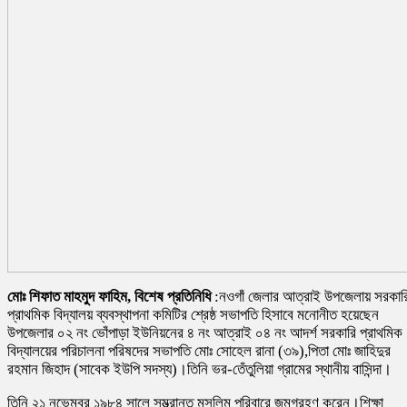
মোঃ শিফাত মাহমুদ ফাহিম, বিশেষ প্রতিনিধি
:নওগাঁ জেলার আত্রাই উপজেলায় সরকার
প্রাথমিক বিদ্যালয় ব্যবস্থাপনা কমিটির শ্রেষ্ঠ সভাপতি হিসাবে মনোনীত হয়েছেন
উপজেলার ০২ নং ভোঁপাড়া ইউনিয়নের ৪ নং আত্রাই ০৪ নং আদর্শ সরকারি প্রাথমিক
বিদ্যালয়ের পরিচালনা পরিষদের সভাপতি মোঃ সোহেল রানা (৩৯),পিতা মোঃ জাহিদুর
রহমান জিহাদ (সাবেক ইউপি সদস্য)।তিনি ভর-তেঁতুলিয়া গ্রামের স্থানীয় বাসিন্দা।
তিনি ২১ নভেম্বর ১৯৮৪ সালে সম্ভ্রান্ত মুসলিম পরিবারে জন্মগ্রহণ করেন।শিক্ষা