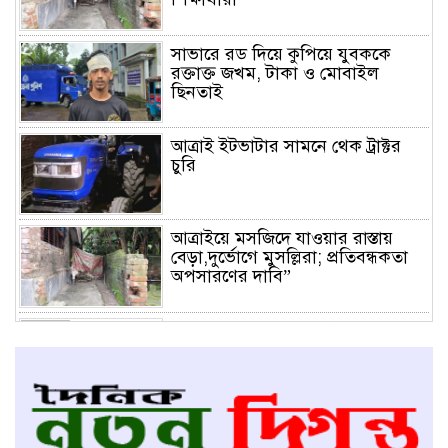
সাভারে রড দিয়ে কুপিয়ে যুবককে
রক্তাক্ত জখম, টাকা ও মোবাইল
ছিনতাই
আত্রাই ইটভাটার সামনে থেক ট্রাক্টর
চুরি
আত্রাইয়ে মসজিদে যাওয়ার রাস্তায়
বেড়া,দুর্ভোগে মুসল্লিরা; প্রতিবন্ধকতা
অপসারণের দাবি”
সাভারে ড্রেনের মুখ ভরাটের অভিযোগ,
দুর্ভোগে প্রায় ৪০ হাজার পোশাক শ্রমিক
ও স্থানীয় বাসিন্দা