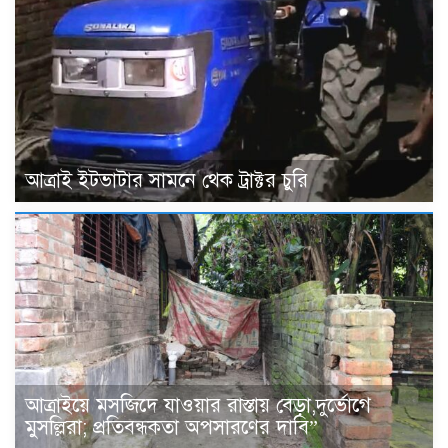
আত্রাই ইটভাটার সামনে থেক ট্রাক্টর চুরি
আত্রাইয়ে মসজিদে যাওয়ার রাস্তায় বেড়া,দুর্ভোগে
মুসল্লিরা; প্রতিবন্ধকতা অপসারণের দাবি”