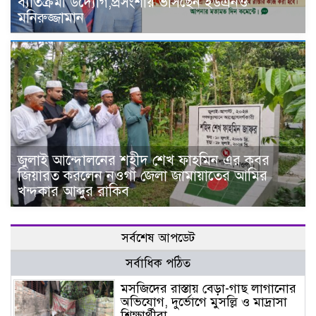
ব্যতিক্রমী উদ্যোগ,প্রসংশায় ভাসছেন ইউএনও
মনিরুজ্জামান
জুলাই আন্দোলনের শহীদ শেখ ফাহমিন এর কবর
জিয়ারত করলেন নওগাঁ জেলা জামায়াতের আমির
খন্দকার আব্দুর রাকিব
সর্বশেষ আপডেট
সর্বাধিক পঠিত
মসজিদের রাস্তায় বেড়া-গাছ লাগানোর
অভিযোগ, দুর্ভোগে মুসল্লি ও মাদ্রাসা
শিক্ষার্থীরা