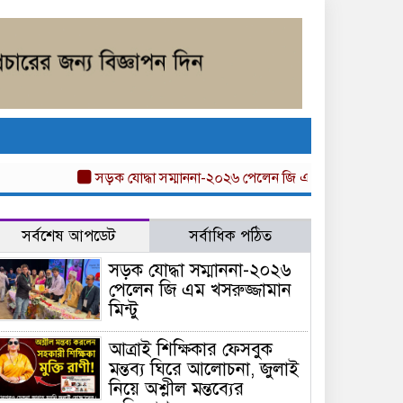
সড়ক যোদ্ধা সম্মাননা-২০২৬ পেলেন জি এম খসরুজ্জামান মিন্টু
সর্বশেষ আপডেট
সর্বাধিক পঠিত
সড়ক যোদ্ধা সম্মাননা-২০২৬
পেলেন জি এম খসরুজ্জামান
মিন্টু
আত্রাই শিক্ষিকার ফেসবুক
মন্তব্য ঘিরে আলোচনা, জুলাই
নিয়ে অশ্লীল মন্তব্যের