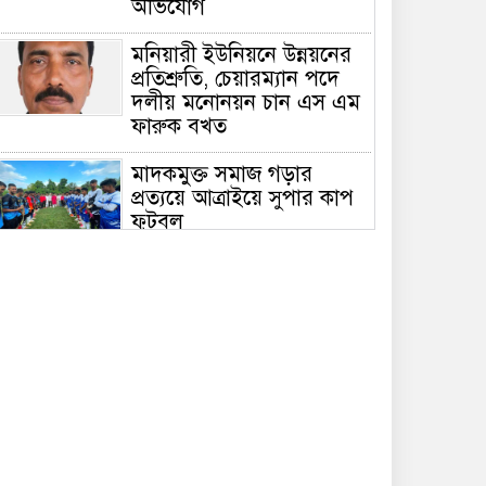
অভিযোগ
মনিয়ারী ইউনিয়নে উন্নয়নের
প্রতিশ্রুতি, চেয়ারম্যান পদে
দলীয় মনোনয়ন চান এস এম
ফারুক বখত
মাদকমুক্ত সমাজ গড়ার
প্রত্যয়ে আত্রাইয়ে সুপার কাপ
ফুটবল
পুলিশ সুপারের নির্দেশনায়
আত্রাই থানা পুলিশের
অভিযানে পাঁচ আসামি
গ্রেফতার
শতবর্ষী মসজিদের রাস্তায়
গাছ-বেড়া, আ.লীগ নেতা
মজিদ মল্লিকের বিরুদ্ধে
প্রতিবন্ধকতা সৃষ্টির অভিযোগ