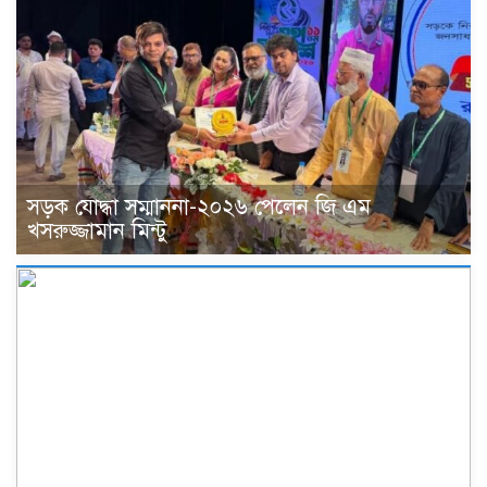
সড়ক যোদ্ধা সম্মাননা-২০২৬ পেলেন জি এম
খসরুজ্জামান মিন্টু