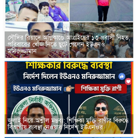
সৌদির রিয়াদে অগ্নিকাণ্ডে আত্রাইয়ের ১৩ প্রবাসী নিহত,
পরিবারের খোঁজ নিতে ছুটে গেলেন ইউএনও
মনিরুজ্জামান
জুলাই নিয়ে অশ্লীল মন্তব্য: শিক্ষিকা মুক্তি রাণীর বিরুদ্ধে
বিভাগীয় ব্যবস্থা নেওয়ার নির্দেশ ইউএনওর