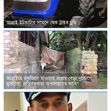
আত্রাই ইটভাটার সামনে থেক ট্রাক্টর চুরি
আত্রাইয়ে মসজিদে যাওয়ার রাস্তায় বেড়া,দুর্ভোগে
মুসল্লিরা; প্রতিবন্ধকতা অপসারণের দাবি”