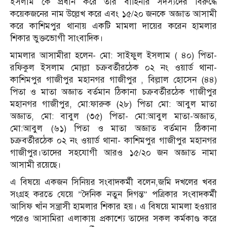
ইসলাম কে প্রধান করে তার বাহিনীর সদস্যদের বিরুদ্ধে
কয়েকজনের নাম উল্লেখ করে এবং ১৫/২০ জনকে অজ্ঞাত আসামী
করে কাশিমপুর থানায় একটি মামলা দায়ের করেন হামলার
শিকার ভুক্তভোগী সাংবাদিক।
মামলার আসামীরা হলেন- মো: সাইফুল ইসলাম ( ৪০) পিতা-
রফিকুল ইসলাম মোল্লা চক্রবর্তীরঠেক ০২ নং ওয়ার্ড থানা-
কাশিমপুর গাজীপুর মহানগর গাজীপুর , বিল্লাল হোসেন (৪৪)
পিতা ও মাতা অজ্ঞাত বর্তমান ঠিকানা চক্রবর্তীরঠেক গাজীপুর
মহানগর গাজীপুর, মো:ফারুক (২৮) পিতা মো: আবুল মাতা
অজ্ঞাত, মো: বাবুল (৩৫) পিতা- মো:আবুল মাতা-অজ্ঞাত,
মো:আবুল (৬১) পিতা ও মাতা অজ্ঞাত বর্তমান ঠিকানা
চক্রবর্তীরঠেক ০২ নং ওয়ার্ড থানা- কাশিমপুর গাজীপুর মহানগর
গাজীপুর।তাদের সহযোগী আরও ১৫/২০ জন অজ্ঞাত নামা
আসামী রয়েছে।
এ বিষয়ে একজন সিনিয়র সংবাদকর্মী বলেন,জমি দখলের খবর
সংগ্রহ করতে যেয়ে ”দৈনিক নতুন দিগন্ত” পত্রিকার সংবাদকর্মী
আসিফ খাঁন সন্ত্রাসী হামলার শিকার হয়। এ বিষয়ে মামলা হওয়ার
পরেও আসামিরা এলাকায় প্রকাশ্যে তাদের সকল কর্মকাণ্ড করে