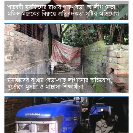
শতবর্ষী মসজিদের রাস্তায় গাছ-বেড়া, আ.লীগ নেতা
মজিদ মল্লিকের বিরুদ্ধে প্রতিবন্ধকতা সৃষ্টির অভিযোগ
মসজিদের রাস্তায় বেড়া-গাছ লাগানোর অভিযোগ,
দুর্ভোগে মুসল্লি ও মাদ্রাসা শিক্ষার্থীরা