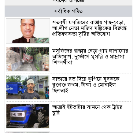
সর্বশেষ আপডেট
সর্বাধিক পঠিত
শতবর্ষী মসজিদের রাস্তায় গাছ-বেড়া,
আ.লীগ নেতা মজিদ মল্লিকের বিরুদ্ধে
প্রতিবন্ধকতা সৃষ্টির অভিযোগ
মসজিদের রাস্তায় বেড়া-গাছ লাগানোর
অভিযোগ, দুর্ভোগে মুসল্লি ও মাদ্রাসা
শিক্ষার্থীরা
সাভারে রড দিয়ে কুপিয়ে যুবককে
রক্তাক্ত জখম, টাকা ও মোবাইল
ছিনতাই
আত্রাই ইটভাটার সামনে থেক ট্রাক্টর
চুরি
আত্রাইয়ে মসজিদে যাওয়ার রাস্তায়