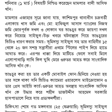
শনিবার (১ মার্চ ) বিষয়টি নিশ্চিত করেছেন মামলার বাদী আসিফ
খাঁন।
মামলার এজাহার সূত্রে জানা যায়, কাশিমপুর থানাধীন চক্রবর্তী
এলাকায় খাস জমি এবং মো: হাফিজুল আসাদ গ্যাংদের নিজস্ব
জমি জোরপূর্বক দখল ও দোকান ঘর ভাঙচুর করে জায়গা দখল
করে নিয়েছে সাইফুল।উক্ত খবরে ঘটনাস্থলে গিয়ে ভাঙচুরের
ভিডিও ধারণ করার সময়। ভূমিদস্যু সাইফুল সহ তার বাহিনীর ১৫
থেকে ২০ জন সশস্ত্র সন্ত্রাসীরা প্রথমে স্টিলের পাইপ দিয়ে হাতে
আঘাত করে। এরপর ধাক্কা দিয়ে মাটিতে ফেলে সবাই মিলে
এলোপাথাড়ি লাথি কিল ঘুষি মেরে গুরুতর আহত করে সাংবাদিক
আসিফ খাঁন কে।
ভাঙচুর করা হয় তার একটি মোবাইল ফোন।ছিনিয়ে নেওয়া হয়
তার সঙ্গে থাকা সনি ভিডিও ক্যামেরা ওয়ারলেস মাইক্রোফোন ও
তার প্রেস আইডি কার্ড।গুরুতর আহত অবস্থায় সাংবাদিক আসিফ
খাঁন কে উদ্ধার করে শহীদ তাজউদ্দীন আহমেদ সরকারি
হাসপাতালে নিয়ে যায় প্রত্যক্ষদর্শীরা।
চিকিৎসা শেষে গত মঙ্গলবার (২৫ ফেব্রুয়ারি) ভূমিদস্যু সাইফুল