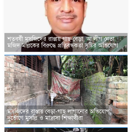
শতবর্ষী মসজিদের রাস্তায় গাছ-বেড়া, আ.লীগ নেতা
মজিদ মল্লিকের বিরুদ্ধে প্রতিবন্ধকতা সৃষ্টির অভিযোগ
মসজিদের রাস্তায় বেড়া-গাছ লাগানোর অভিযোগ,
দুর্ভোগে মুসল্লি ও মাদ্রাসা শিক্ষার্থীরা