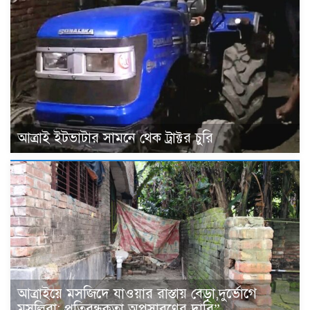
আত্রাই ইটভাটার সামনে থেক ট্রাক্টর চুরি
আত্রাইয়ে মসজিদে যাওয়ার রাস্তায় বেড়া,দুর্ভোগে
মুসল্লিরা; প্রতিবন্ধকতা অপসারণের দাবি”