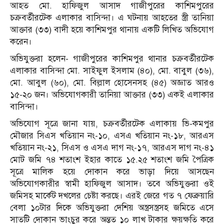
আহত মো. হাফিজুল আসাদ গাজীপুরের কাশিমপুরের
চক্রবর্তীরটেক এলাকার বাসিন্দা। এ ঘটনায় আহতের স্ত্রী তানিয়া
আক্তার (৩৩) বাদী হয়ে কাশিমপুর থানায় একটি লিখিত অভিযোগ
করেন।
অভিযুক্তরা হলেন- গাজীপুরের কাশিমপুর থানার চক্রবর্তীরটেক
এলাকার বাসিন্দা মো. সাইফুল ইসলাম (৪০), মো. বাবুল (৩৬),
মো. আবুল (৬০), মো. বিল্লাল হোসেনসহ (৪৫) অজ্ঞাত আরও
১৫-২০ জন। অভিযোগকারী তানিয়া আক্তার (৩৩) একই এলাকার
বাসিন্দা।
অভিযোগ সূত্রে জানা যায়, চক্রবর্তীরটেক এলাকায় ভি-কমপুর
মৌজার সিএস খতিয়ান নং-১০, এসএ খতিয়ান নং-১৮, আরএস
খতিয়ান নং-২১, সিএস ও এসএ দাগ নং-১৭, আরএস দাগ নং-৪১
মোট জমি ৭৪ শতাংশ ইহার কাতে ১৫.২৫ শতাংশ জমি পৈত্রিক
সূত্রে মালিক হয়ে দোকান করে ভাড়া দিয়ে আসছেন
অভিযোগকারীর স্বামী হাফিজুল আসাদ। তবে অভিযুক্তরা ওই
জমিসহ মার্কেট দখলের চেষ্টা করছে। এরই জেরে গত ৭ ফেব্রুয়ারি
বেলা ১০টার দিকে অভিযুক্তরা দেশিয় অস্ত্রসস্ত্রসহ জমিতে এসে
সাতটি দোকান ভাংচুর করে অন্তত ১০ লাখ টাকার ক্ষয়ক্ষতি করে