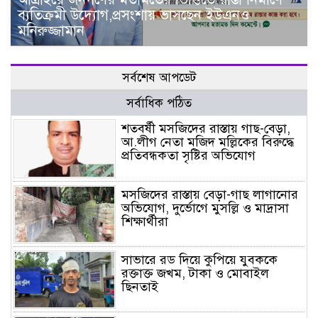
ব্যতিক্রমী উদ্যোগ,প্রসংশায় ভাসছেন ইউএনও
মনিরুজ্জামান
সর্বশেষ আপডেট
সর্বাধিক পঠিত
শতবর্ষী মসজিদের রাস্তায় গাছ-বেড়া,
আ.লীগ নেতা মজিদ মল্লিকের বিরুদ্ধে
প্রতিবন্ধকতা সৃষ্টির অভিযোগ
মসজিদের রাস্তায় বেড়া-গাছ লাগানোর
অভিযোগ, দুর্ভোগে মুসল্লি ও মাদ্রাসা
শিক্ষার্থীরা
সাভারে রড দিয়ে কুপিয়ে যুবককে
রক্তাক্ত জখম, টাকা ও মোবাইল
ছিনতাই