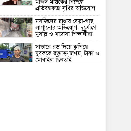
মজিদ মল্লিকের বিরুদ্ধে
প্রতিবন্ধকতা সৃষ্টির অভিযোগ
মসজিদের রাস্তায় বেড়া-গাছ
লাগানোর অভিযোগ, দুর্ভোগে
মুসল্লি ও মাদ্রাসা শিক্ষার্থীরা
সাভারে রড দিয়ে কুপিয়ে
যুবককে রক্তাক্ত জখম, টাকা ও
মোবাইল ছিনতাই
আত্রাই ইটভাটার সামনে থেক
ট্রাক্টর চুরি
আত্রাইয়ে মসজিদে যাওয়ার
রাস্তায় বেড়া,দুর্ভোগে মুসল্লিরা;
প্রতিবন্ধকতা অপসারণের
দাবি”
সাভারে ড্রেনের মুখ ভরাটের