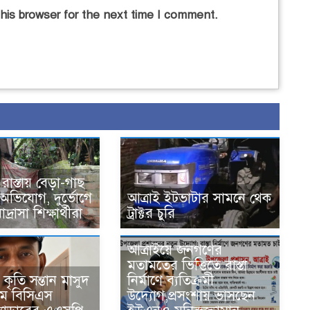
his browser for the next time I comment.
াস্তায় বেড়া-গাছ
অভিযোগ, দুর্ভোগে
আত্রাই ইটভাটার সামনে থেক
দ্রাসা শিক্ষার্থীরা
ট্রাক্টর চুরি
আত্রাইয়ে জনগণের
মতামতের ভিত্তিতে রাস্তা
কৃতি সন্তান মাসুদ
নির্মাণে ব্যতিক্রমী
ম বিসিএস
উদ্যোগ,প্রসংশায় ভাসছেন