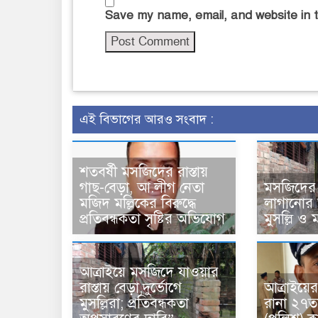
Save my name, email, and website in t
এই বিভাগের আরও সংবাদ :
শতবর্ষী মসজিদের রাস্তায়
গাছ-বেড়া, আ.লীগ নেতা
মসজিদের র
মজিদ মল্লিকের বিরুদ্ধে
লাগানোর 
প্রতিবন্ধকতা সৃষ্টির অভিযোগ
মুসল্লি ও মা
আত্রাইয়ে মসজিদে যাওয়ার
রাস্তায় বেড়া,দুর্ভোগে
আত্রাইয়ের 
মুসল্লিরা; প্রতিবন্ধকতা
রানা ২৭ত