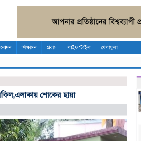
িনোদন
শিক্ষাঙ্গন
প্রবাস
লাইফস্টাইল
খেলাধুলা
শাকিল,এলাকায় শোকের ছায়া