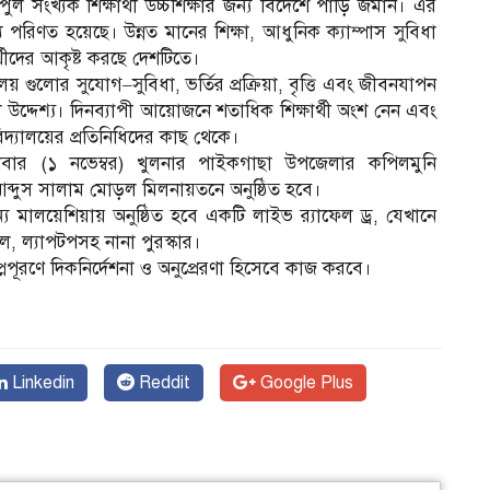
ুল সংখ্যক শিক্ষার্থী উচ্চশিক্ষার জন্য বিদেশে পাড়ি জমান। এর
্যে পরিণত হয়েছে। উন্নত মানের শিক্ষা, আধুনিক ক্যাম্পাস সুবিধা
্থীদের আকৃষ্ট করছে দেশটিতে।
য় গুলোর সুযোগ–সুবিধা, ভর্তির প্রক্রিয়া, বৃত্তি এবং জীবনযাপন
ল উদ্দেশ্য। দিনব্যাপী আয়োজনে শতাধিক শিক্ষার্থী অংশ নেন এবং
বিদ্যালয়ের প্রতিনিধিদের কাছ থেকে।
বার (১ নভেম্বর) খুলনার পাইকগাছা উপজেলার কপিলমুনি
া আব্দুস সালাম মোড়ল মিলনায়তনে অনুষ্ঠিত হবে।
য মালয়েশিয়ায় অনুষ্ঠিত হবে একটি লাইভ র‍্যাফেল ড্র, যেখানে
, ল্যাপটপসহ নানা পুরস্কার।
প্নপূরণে দিকনির্দেশনা ও অনুপ্রেরণা হিসেবে কাজ করবে।
Linkedin
Reddit
Google Plus