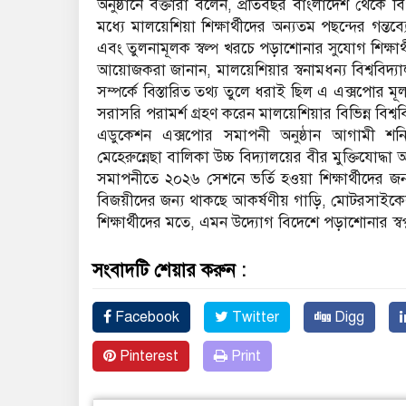
অনুষ্ঠানে বক্তারা বলেন, প্রতিবছর বাংলাদেশ থেকে বিপ
মধ্যে মালয়েশিয়া শিক্ষার্থীদের অন্যতম পছন্দের গন্তব
এবং তুলনামূলক স্বল্প খরচে পড়াশোনার সুযোগ শিক্ষার
আয়োজকরা জানান, মালয়েশিয়ার স্বনামধন্য বিশ্ববিদ্যাল
সম্পর্কে বিস্তারিত তথ্য তুলে ধরাই ছিল এ এক্সপোর মূ
সরাসরি পরামর্শ গ্রহণ করেন মালয়েশিয়ার বিভিন্ন বিশ্ব
এডুকেশন এক্সপোর সমাপনী অনুষ্ঠান আগামী শনি
মেহেরুন্নেছা বালিকা উচ্চ বিদ্যালয়ের বীর মুক্তিযোদ্ধ
সমাপনীতে ২০২৬ সেশনে ভর্তি হওয়া শিক্ষার্থীদের জন্
বিজয়ীদের জন্য থাকছে আকর্ষণীয় গাড়ি, মোটরসাইকেল
শিক্ষার্থীদের মতে, এমন উদ্যোগ বিদেশে পড়াশোনার স্ব
সংবাদটি শেয়ার করুন :
Facebook
Twitter
Digg
Pinterest
Print