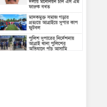
দলীয় মনোনয়ন চান এস এম
ফারুক বখত
মাদকমুক্ত সমাজ গড়ার
প্রত্যয়ে আত্রাইয়ে সুপার কাপ
ফুটবল
পুলিশ সুপারের নির্দেশনায়
আত্রাই থানা পুলিশের
অভিযানে পাঁচ আসামি
গ্রেফতার
শতবর্ষী মসজিদের রাস্তায়
গাছ-বেড়া, আ.লীগ নেতা
মজিদ মল্লিকের বিরুদ্ধে
প্রতিবন্ধকতা সৃষ্টির অভিযোগ
মসজিদের রাস্তায় বেড়া-গাছ
লাগানোর অভিযোগ, দুর্ভোগে
মুসল্লি ও মাদ্রাসা শিক্ষার্থীরা