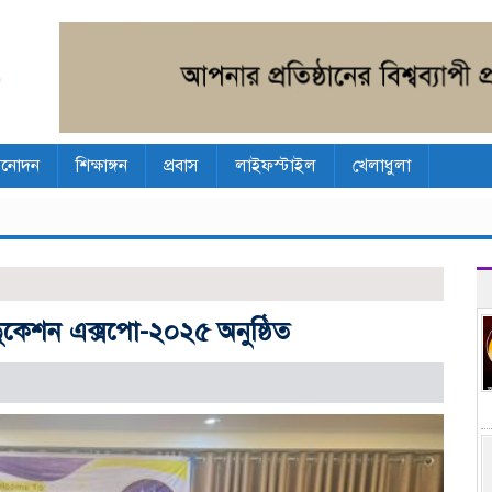
িনোদন
শিক্ষাঙ্গন
প্রবাস
লাইফস্টাইল
খেলাধুলা
 এডুকেশন এক্সপো-২০২৫ অনুষ্ঠিত