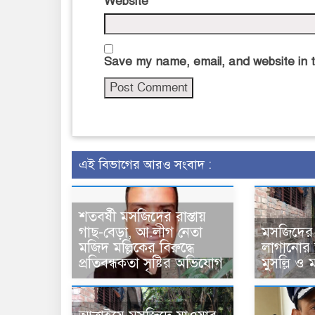
Website
Save my name, email, and website in t
এই বিভাগের আরও সংবাদ :
শতবর্ষী মসজিদের রাস্তায়
গাছ-বেড়া, আ.লীগ নেতা
মসজিদের র
মজিদ মল্লিকের বিরুদ্ধে
লাগানোর 
প্রতিবন্ধকতা সৃষ্টির অভিযোগ
মুসল্লি ও মা