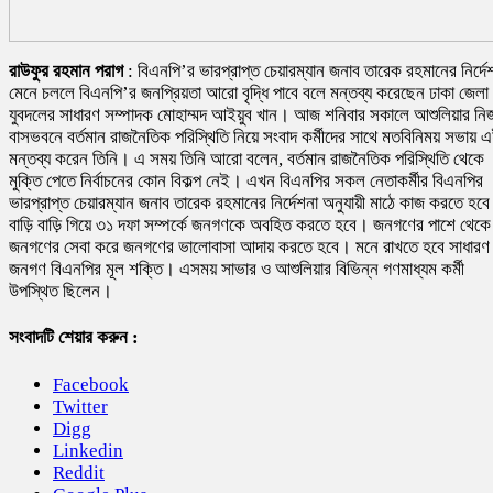
রাউফুর রহমান পরাগ
: বিএনপি’র ভারপ্রাপ্ত চেয়ারম্যান জনাব তারেক রহমানের নির্দে
মেনে চললে বিএনপি’র জনপ্রিয়তা আরো বৃদ্ধি পাবে বলে মন্তব্য করেছেন ঢাকা জেলা
যুবদলের সাধারণ সম্পাদক মোহাম্মদ আইয়ুব খান। আজ শনিবার সকালে আশুলিয়ার নি
বাসভবনে বর্তমান রাজনৈতিক পরিস্থিতি নিয়ে সংবাদ কর্মীদের সাথে মতবিনিময় সভায় 
মন্তব্য করেন তিনি। এ সময় তিনি আরো বলেন, বর্তমান রাজনৈতিক পরিস্থিতি থেকে
মুক্তি পেতে নির্বাচনের কোন বিকল্প নেই। এখন বিএনপির সকল নেতাকর্মীর বিএনপির
ভারপ্রাপ্ত চেয়ারম্যান জনাব তারেক রহমানের নির্দেশনা অনুযায়ী মাঠে কাজ করতে হব
বাড়ি বাড়ি গিয়ে ৩১ দফা সম্পর্কে জনগণকে অবহিত করতে হবে। জনগণের পাশে থেকে
জনগণের সেবা করে জনগণের ভালোবাসা আদায় করতে হবে। মনে রাখতে হবে সাধারণ
জনগণ বিএনপির মূল শক্তি। এসময় সাভার ও আশুলিয়ার বিভিন্ন গণমাধ্যম কর্মী
উপস্থিত ছিলেন।
সংবাদটি শেয়ার করুন :
Facebook
Twitter
Digg
Linkedin
Reddit