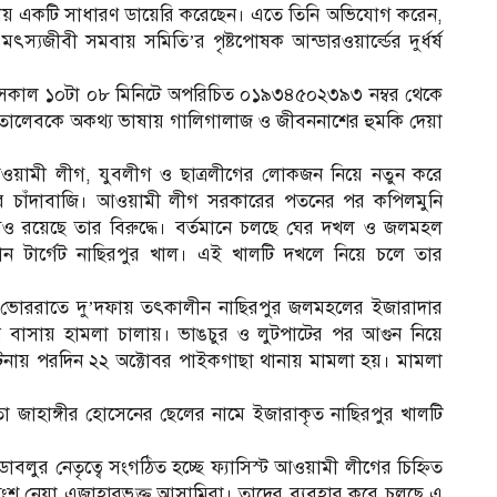
ায় একটি সাধারণ ডায়েরি করেছেন। এতে তিনি অভিযোগ করেন,
্যজীবী সমবায় সমিতি’র পৃষ্টপোষক আন্ডারওয়ার্ল্ডের দুর্ধর্ষ
ার সকাল ১০টা ০৮ মিনিটে অপরিচিত ০১৯৩৪৫০২৩৯৩ নম্বর থেকে
তালেবকে অকথ্য ভাষায় গালিগালাজ ও জীবননাশের হুমকি দেয়া
য়ামী লীগ, যুবলীগ ও ছাত্রলীগের লোকজন নিয়ে নতুন করে
করে চাঁদাবাজি। আওয়ামী লীগ সরকারের পতনের পর কপিলমুনি
যোগও রয়েছে তার বিরুদ্ধে। বর্তমানে চলছে ঘের দখল ও জলমহল
ন টার্গেট নাছিরপুর খাল। এই খালটি দখলে নিয়ে চলে তার
 ভোররাতে দু’দফায় তৎকালীন নাছিরপুর জলমহলের ইজারাদার
 বাসায় হামলা চালায়। ভাঙচুর ও লুটপাটের পর আগুন নিয়ে
নায় পরদিন ২২ অক্টোবর পাইকগাছা থানায় মামলা হয়। মামলা
 জাহাঙ্গীর হোসেনের ছেলের নামে ইজারাকৃত নাছিরপুর খালটি
সেন ডাবলুর নেতৃত্বে সংগঠিত হচ্ছে ফ্যাসিস্ট আওয়ামী লীগের চিহ্নিত
় অংশ নেয়া এজাহারভুক্ত আসামিরা। তাদের ব্যবহার করে চলছে এ