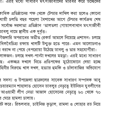
 মহড়া। এরই মধ্যে সাধারণ মৎস্যজীবীদের মারধর করে উচ্ছেদের
 একাধিক প্রতিষ্ঠানের পক্ষ থেকে টেন্ডার দাখিল করা হলেও কোনো
যায়ী চলতি বছর পহেলা বৈশাখের আগে টেন্ডার কার্যক্রম শেষ
সর্বোচ্চ দরদাতা প্রতিষ্ঠান ‘তালতলা গোয়ালবাথান মৎস্যজীবী
ু নামে স্থানীয় এক দুর্বৃত্ত।
ম
ফৌজদারি অপরাধের অতীত রেকর্ড আমলে নিয়েছে প্রশাসন। চলছে
 বিলবৈচিত্র্য রক্ষায় খালটি উন্মুক্ত হতে পারে- এমন আলোচনাও
লের বরাদ্দ না পেয়ে বেপরোয়া উঠেছে ডাবলু ও তার সহযোগীরা।
ষের লোকজন। চলছে দখল-পাল্টা দখলের মহড়া। এরই মধ্যে সাধারণ
। একচ্ছত্র দখলে নিতে প্রতিপক্ষের মুঠোফোনে দেয়া হচ্ছে
বাহিনীর বিরুদ্ধে খাল দখল, হত্যার হুমকি ও চাঁদাবাজির অভিযোগ
আ
টির সদস্য ও উপজেলা ছাত্রদলের সাবেক সাধারণ সম্পাদক আবু
়ারম্যান শাহাদাত হোসেন ডাবলুর নেতৃত্বে ইউনিয়ন যুবলীগের
ুল ও আওয়ামী লীগ নেতা আজাদ হোসেনের নেতৃত্বে ৬০ থেকে ৭০
র ঘেরে হামলা চালায়।
ট করে। রিভলবার, চাইনিজ কুড়াল, রামদা ও লোহার রড নিয়ে