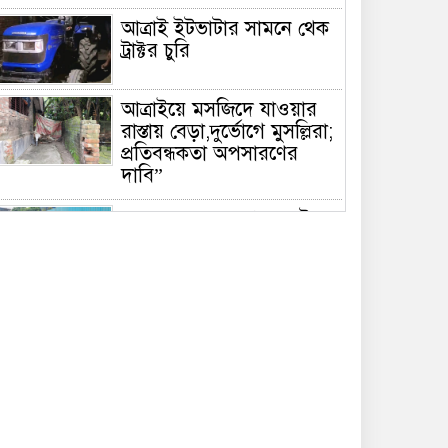
আত্রাই ইটভাটার সামনে থেক
ট্রাক্টর চুরি
আত্রাইয়ে মসজিদে যাওয়ার
রাস্তায় বেড়া,দুর্ভোগে মুসল্লিরা;
প্রতিবন্ধকতা অপসারণের
দাবি”
সাভারে ড্রেনের মুখ ভরাটের
অভিযোগ, দুর্ভোগে প্রায় ৪০
হাজার পোশাক শ্রমিক ও
স্থানীয় বাসিন্দা
জুলাই আন্দোলনের রক্তের
দায়:যে প্রশ্নে বারবার উঠে
আসে শেখ হাসিনার নাম
আত্রাইয়ের কৃতি সন্তান মাসুদ
রানা ২৭তম বিসিএস (পুলিশ)