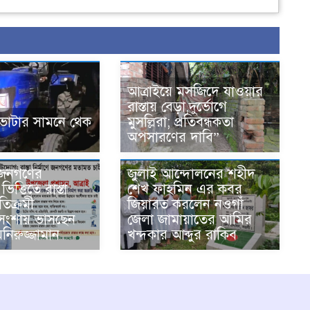
আত্রাইয়ে মসজিদে যাওয়ার
রাস্তায় বেড়া,দুর্ভোগে
টভাটার সামনে থেক
মুসল্লিরা; প্রতিবন্ধকতা
অপসারণের দাবি”
 জনগণের
জুলাই আন্দোলনের শহীদ
ত্তিতে রাস্তা
শেখ ফাহমিন এর কবর
যতিক্রমী
জিয়ারত করলেন নওগাঁ
রসংশায় ভাসছেন
জেলা জামায়াতের আমির
িরুজ্জামান
খন্দকার আব্দুর রাকিব