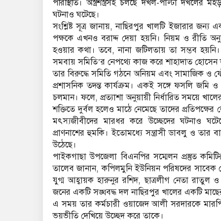
পরিস্থিতি। অস্ত্রশস্ত্রসহ চলছে দখল-পাল্টা দখলের
ঘটনাও ঘটেছে।
সংশ্লিষ্ট সূত্র জানায়, নাছিরপুর খালটি ইজারার জন্য
পক্ষকে এখনও বরাদ্দ দেয়া হয়নি। নিয়ম ও রীতি অনু
হওয়ার কথা। তবে, নানা জটিলতায় তা সম্ভব হয়নি। 
সমবায় সমিতি’র নেপথ্যে কাজ করে শাহাদাত হোসেন ডাবল
তার বিরুদ্ধে সমিতি গঠনে অনিয়ম এবং সামাজিক ও 
প্রশাসনিক তদন্ত কার্যক্রম। একই সঙ্গে ফসলি জমি ও
চলমান। ফলে, প্রত্যাশা অনুয়ায়ী নির্ধারিত সময়ে খা
শক্তিতে দুর্বল হলেও মাঠে নেমেছে তাদের প্রতিপক্
মৎস্যজীবীদের মারধর করে উচ্ছেদের ঘটনাও ঘটেছে
প্রাণনাশের হুমকি। ইতোমধ্যে সন্ত্রাসী ডাবলু ও তার 
উঠেছে।
পাইকগাছা উপজেলা বিএনপির সম্মেলন প্রস্তুত কমি
তালেব জানান, কপিলমুনি ইউনিয়ন পরিষদের সাবেক চেয
যুগ্ম আহ্বায়ক হারুনুর রশিদ, ছাত্রলীগ নেতা রাত
জনের একটি সঙ্ঘবদ্ধ দল নাছিরপুর খালের একটি মাছে
এ সময় তার কর্মচারী ওয়াজেদ আলী সরদারকে মারপি
ভয়ভীতি দেখিয়ে উচ্ছেদ করে তাকে।