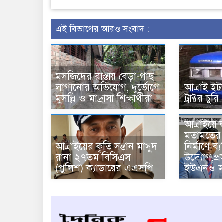
এই বিভাগের আরও সংবাদ :
মসজিদের রাস্তায় বেড়া-গাছ
লাগানোর অভিযোগ, দুর্ভোগে
আত্রাই ই
মুসল্লি ও মাদ্রাসা শিক্ষার্থীরা
ট্রাক্টর চুরি
আত্রাইয়ে
মতামতের ভি
আত্রাইয়ের কৃতি সন্তান মাসুদ
নির্মাণে ব্
রানা ২৭তম বিসিএস
উদ্যোগ,প্
(পুলিশ) ক্যাডারের এএসপি
ইউএনও মন