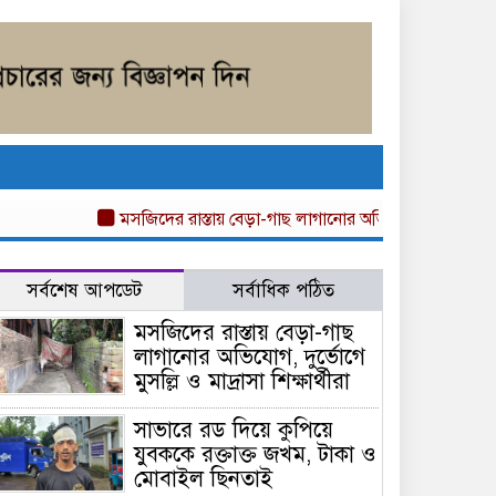
মসজিদের রাস্তায় বেড়া-গাছ লাগানোর অভিযোগ, দুর্ভোগে মুসল্লি ও মাদ্
সর্বশেষ আপডেট
সর্বাধিক পঠিত
মসজিদের রাস্তায় বেড়া-গাছ
লাগানোর অভিযোগ, দুর্ভোগে
মুসল্লি ও মাদ্রাসা শিক্ষার্থীরা
সাভারে রড দিয়ে কুপিয়ে
যুবককে রক্তাক্ত জখম, টাকা ও
মোবাইল ছিনতাই