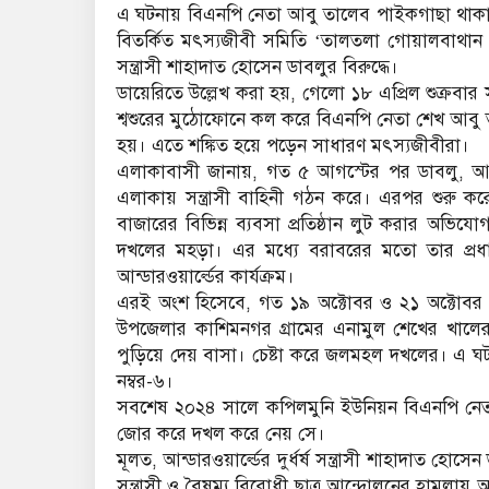
এ ঘটনায় বিএনপি নেতা আবু তালেব পাইকগাছা থাক
বিতর্কিত মৎস্যজীবী সমিতি ‘তালতলা গোয়ালবাথান মৎস
সন্ত্রাসী শাহাদাত হোসেন ডাবলুর বিরুদ্ধে।
ডায়েরিতে উল্লেখ করা হয়, গেলো ১৮ এপ্রিল শুক্রব
শ্বশুরের মুঠোফোনে কল করে বিএনপি নেতা শেখ আবু 
হয়। এতে শঙ্কিত হয়ে পড়েন সাধারণ মৎস্যজীবীরা।
এলাকাবাসী জানায়, গত ৫ আগস্টের পর ডাবলু, আও
এলাকায় সন্ত্রাসী বাহিনী গঠন করে। এরপর শুরু 
বাজারের বিভিন্ন ব্যবসা প্রতিষ্ঠান লুট করার অভি
দখলের মহড়া। এর মধ্যে বরাবরের মতো তার প্রধা
আন্ডারওয়ার্ল্ডের কার্যক্রম।
এরই অংশ হিসেবে, গত ১৯ অক্টোবর ও ২১ অক্টোবর
উপজেলার কাশিমনগর গ্রামের এনামুল শেখের খালের
পুড়িয়ে দেয় বাসা। চেষ্টা করে জলমহল দখলের। এ ঘট
নম্বর-৬।
সবশেষ ২০২৪ সালে কপিলমুনি ইউনিয়ন বিএনপি নেতা
জোর করে দখল করে নেয় সে।
মূলত, আন্ডারওয়ার্ল্ডের দুর্ধর্ষ সন্ত্রাসী শাহাদাত হো
সন্ত্রাসী ও বৈষম্য বিরোধী ছাত্র আন্দোলনের হামলায