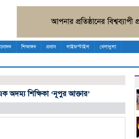
িনোদন
শিক্ষাঙ্গন
প্রবাস
লাইফস্টাইল
খেলাধুলা
 এক অদম্য শিক্ষিকা ‘নূপুর আক্তার’