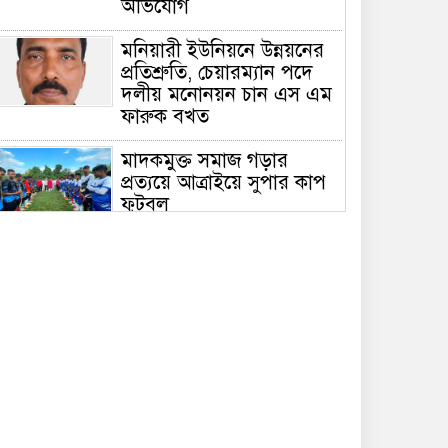
অভিযোগ
মনিয়ারী ইউনিয়নে উন্নয়নের
প্রতিশ্রুতি, চেয়ারম্যান পদে
দলীয় মনোনয়ন চান এস এম
ফারুক বখত
মাদকমুক্ত সমাজ গড়ার
প্রত্যয়ে আত্রাইয়ে সুপার কাপ
ফুটবল
পুলিশ সুপারের নির্দেশনায়
আত্রাই থানা পুলিশের
অভিযানে পাঁচ আসামি
গ্রেফতার
শতবর্ষী মসজিদের রাস্তায়
গাছ-বেড়া, আ.লীগ নেতা
মজিদ মল্লিকের বিরুদ্ধে
প্রতিবন্ধকতা সৃষ্টির অভিযোগ