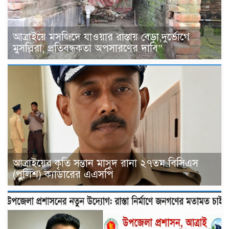
আত্রাইয়ে মসজিদে যাওয়ার রাস্তায় বেড়া,দুর্ভোগে
মুসল্লিরা; প্রতিবন্ধকতা অপসারণের দাবি”
আত্রাইয়ের কৃতি সন্তান মাসুদ রানা ২৭তম বিসিএস
(পুলিশ) ক্যাডারের এএসপি