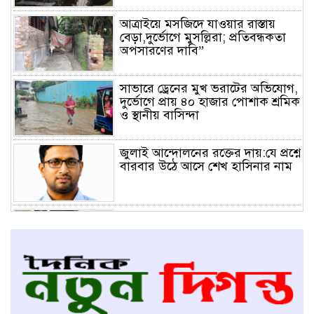
আত্রাইয়ে মসজিদে যাওয়ার রাস্তায়
বেড়া,দুর্ভোগে মুসল্লিরা; প্রতিবন্ধকতা
অপসারণের দাবি”
সাভারে ড্রেনের মুখ ভরাটের অভিযোগ,
দুর্ভোগে প্রায় ৪০ হাজার পোশাক শ্রমিক
ও স্থানীয় বাসিন্দা
জুলাই আন্দোলনের রক্তের দায়:যে প্রশ্নে
বারবার উঠে আসে শেখ হাসিনার নাম
আত্রাইয়ের কৃতি সন্তান মাসুদ রানা
২৭তম বিসিএস (পুলিশ) ক্যাডারের
এএসপি
আত্রাইয়ে জনগণের মতামতের ভিত্তিতে
রাস্তা নির্মাণে ব্যতিক্রমী
উদ্যোগ,প্রসংশায় ভাসছেন ইউএনও