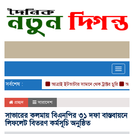
Toggle
naviga
সর্বশেষ :
আত্রাই ইটভাটার সামনে থেক ট্রাক্টর চুরি
আত্রাইয়ে ম
প্রচ্ছদ
সারাদেশ
সাভারের কলমায় বিএনপির ৩১ দফা বাস্তবায়নে
লিফলেট বিতরণ কর্মসূচি অনুষ্ঠিত