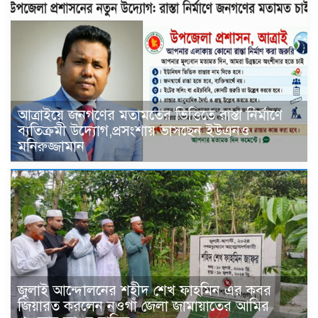
আত্রাইয়ে জনগণের মতামতের ভিত্তিতে রাস্তা নির্মাণে
ব্যতিক্রমী উদ্যোগ,প্রসংশায় ভাসছেন ইউএনও
মনিরুজ্জামান
জুলাই আন্দোলনের শহীদ শেখ ফাহমিন এর কবর
জিয়ারত করলেন নওগাঁ জেলা জামায়াতের আমির