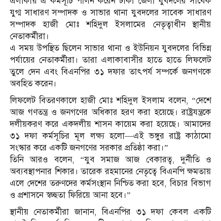
এলাকায় এ কর্মসূচি পালন করেন ঢাকা জেলা যুবদলের সাবেক
যুগ্ম সাধারণ সম্পাদক ও সাভার থানা যুবদলের সাবেক সাধারণ
সম্পাদক হাজী মোঃ শহিদুল ইসলামের নেতৃত্বাধীন স্থানীয়
নেতাকর্মীরা।
এ সময় উপস্থিত ছিলেন সাভার থানা ও ইউনিয়ন যুবদলের বিভিন্ন
পর্যায়ের নেতাকর্মীরা। তারা এলাকাবাসীর হাতে হাতে লিফলেট
তুলে দেন এবং বিএনপির ৩১ দফার তাৎপর্য সম্পর্কে জনগণকে
অবহিত করেন।
লিফলেট বিতরণকালে হাজী মোঃ শহিদুল ইসলাম বলেন, “দেশে
আজ গণতন্ত্র ও জনগণের অধিকার হরণ করা হয়েছে। রাষ্ট্রযন্ত্রকে
দলীয়করণ করে একদলীয় শাসন কায়েম করা হয়েছে। আমাদের
৩১ দফা কর্মসূচির মূল লক্ষ্য হলো—এই ভঙ্গুর রাষ্ট্র কাঠামো
সংস্কার করে একটি জনগণের সরকার প্রতিষ্ঠা করা।”
তিনি আরও বলেন, “যুব সমাজ আজ বেকারত্ব, দুর্নীতি ও
অব্যবস্থাপনার শিকার। তারেক রহমানের নেতৃত্বে বিএনপি ক্ষমতায়
এলে দেশের তরুণদের কর্মসংস্থান নিশ্চিত করা হবে, বিচার বিভাগ
ও প্রশাসনে স্বচ্ছতা ফিরিয়ে আনা হবে।”
স্থানীয় নেতাকর্মীরা জানান, বিএনপির ৩১ দফা কেবল একটি