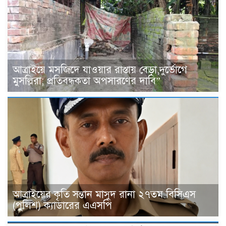
আত্রাইয়ে মসজিদে যাওয়ার রাস্তায় বেড়া,দুর্ভোগে
মুসল্লিরা; প্রতিবন্ধকতা অপসারণের দাবি”
আত্রাইয়ের কৃতি সন্তান মাসুদ রানা ২৭তম বিসিএস
(পুলিশ) ক্যাডারের এএসপি