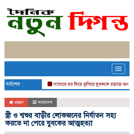
Toggle
naviga
সর্বশেষ :
সাভারে রড দিয়ে কুপিয়ে যুবককে রক্তাক্ত জখম, টাক
প্রচ্ছদ
সারাদেশ
স্ত্রী ও শ্বশুর বাড়ীর লোকজনের নির্যাতন সহ্য
করতে না পেরে যুবকের আত্মহত্যা