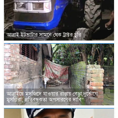
আত্রাই ইটভাটার সামনে থেক ট্রাক্টর চুরি
আত্রাইয়ে মসজিদে যাওয়ার রাস্তায় বেড়া,দুর্ভোগে
মুসল্লিরা; প্রতিবন্ধকতা অপসারণের দাবি”