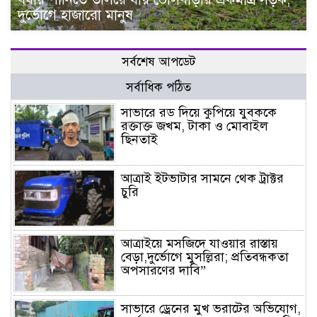
দুর্ভোগে হাজারো মানুষ
সর্বশেষ আপডেট
সর্বাধিক পঠিত
সাভারে রড দিয়ে কুপিয়ে যুবককে
রক্তাক্ত জখম, টাকা ও মোবাইল
ছিনতাই
আত্রাই ইটভাটার সামনে থেক ট্রাক্টর
চুরি
আত্রাইয়ে মসজিদে যাওয়ার রাস্তায়
বেড়া,দুর্ভোগে মুসল্লিরা; প্রতিবন্ধকতা
অপসারণের দাবি”
সাভারে ড্রেনের মুখ ভরাটের অভিযোগ,