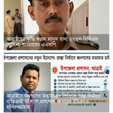
আত্রাইয়ের কৃতি সন্তান মাসুদ রানা ২৭তম বিসিএস
(পুলিশ) ক্যাডারের এএসপি
আত্রাইয়ে জনগণের মতামতের ভিত্তিতে রাস্তা নির্মাণে
ব্যতিক্রমী উদ্যোগ,প্রসংশায় ভাসছেন ইউএনও
মনিরুজ্জামান