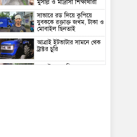
মুসল্লি ও মাদ্রাসা শিক্ষার্থীরা
সাভারে রড দিয়ে কুপিয়ে
যুবককে রক্তাক্ত জখম, টাকা ও
মোবাইল ছিনতাই
আত্রাই ইটভাটার সামনে থেক
ট্রাক্টর চুরি
আত্রাইয়ে মসজিদে যাওয়ার
রাস্তায় বেড়া,দুর্ভোগে মুসল্লিরা;
প্রতিবন্ধকতা অপসারণের
দাবি”
সাভারে ড্রেনের মুখ ভরাটের
অভিযোগ, দুর্ভোগে প্রায় ৪০
হাজার পোশাক শ্রমিক ও
স্থানীয় বাসিন্দা
জুলাই আন্দোলনের রক্তের