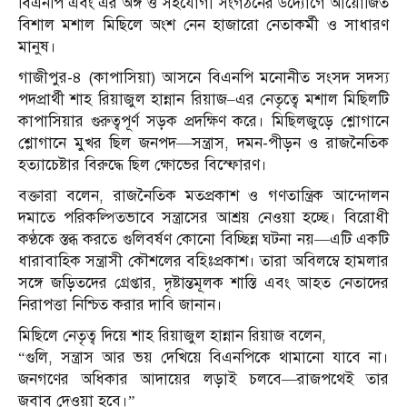
বিএনপি এবং এর অঙ্গ ও সহযোগী সংগঠনের উদ্যোগে আয়োজিত
বিশাল মশাল মিছিলে অংশ নেন হাজারো নেতাকর্মী ও সাধারণ
মানুষ।
গাজীপুর-৪ (কাপাসিয়া) আসনে বিএনপি মনোনীত সংসদ সদস্য
পদপ্রার্থী শাহ রিয়াজুল হান্নান রিয়াজ–এর নেতৃত্বে মশাল মিছিলটি
কাপাসিয়ার গুরুত্বপূর্ণ সড়ক প্রদক্ষিণ করে। মিছিলজুড়ে শ্লোগানে
শ্লোগানে মুখর ছিল জনপদ—সন্ত্রাস, দমন-পীড়ন ও রাজনৈতিক
হত্যাচেষ্টার বিরুদ্ধে ছিল ক্ষোভের বিস্ফোরণ।
বক্তারা বলেন, রাজনৈতিক মতপ্রকাশ ও গণতান্ত্রিক আন্দোলন
দমাতে পরিকল্পিতভাবে সন্ত্রাসের আশ্রয় নেওয়া হচ্ছে। বিরোধী
কণ্ঠকে স্তব্ধ করতে গুলিবর্ষণ কোনো বিচ্ছিন্ন ঘটনা নয়—এটি একটি
ধারাবাহিক সন্ত্রাসী কৌশলের বহিঃপ্রকাশ। তারা অবিলম্বে হামলার
সঙ্গে জড়িতদের গ্রেপ্তার, দৃষ্টান্তমূলক শাস্তি এবং আহত নেতাদের
নিরাপত্তা নিশ্চিত করার দাবি জানান।
মিছিলে নেতৃত্ব দিয়ে শাহ রিয়াজুল হান্নান রিয়াজ বলেন,
“গুলি, সন্ত্রাস আর ভয় দেখিয়ে বিএনপিকে থামানো যাবে না।
জনগণের অধিকার আদায়ের লড়াই চলবে—রাজপথেই তার
জবাব দেওয়া হবে।”