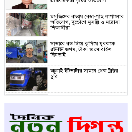
প্রতিবন্ধকতা সৃষ্টির অভিযোগ
মসজিদের রাস্তায় বেড়া-গাছ লাগানোর
অভিযোগ, দুর্ভোগে মুসল্লি ও মাদ্রাসা
শিক্ষার্থীরা
সাভারে রড দিয়ে কুপিয়ে যুবককে
রক্তাক্ত জখম, টাকা ও মোবাইল
ছিনতাই
আত্রাই ইটভাটার সামনে থেক ট্রাক্টর
চুরি
আত্রাইয়ে মসজিদে যাওয়ার রাস্তায়
বেড়া,দুর্ভোগে মুসল্লিরা; প্রতিবন্ধকতা
অপসারণের দাবি”
সাভারে ড্রেনের মুখ ভরাটের অভিযোগ,
দুর্ভোগে প্রায় ৪০ হাজার পোশাক শ্রমিক