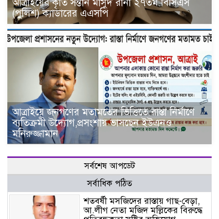
আত্রাইয়ের কৃতি সন্তান মাসুদ রানা ২৭তম বিসিএস
(পুলিশ) ক্যাডারের এএসপি
আত্রাইয়ে জনগণের মতামতের ভিত্তিতে রাস্তা নির্মাণে
ব্যতিক্রমী উদ্যোগ,প্রসংশায় ভাসছেন ইউএনও
মনিরুজ্জামান
সর্বশেষ আপডেট
সর্বাধিক পঠিত
শতবর্ষী মসজিদের রাস্তায় গাছ-বেড়া,
আ.লীগ নেতা মজিদ মল্লিকের বিরুদ্ধে