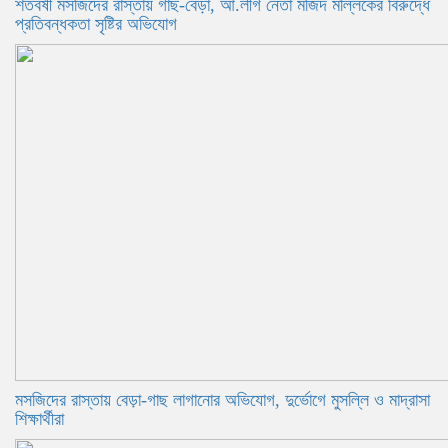
শতবর্ষী মসজিদের রাস্তায় গাছ-বেড়া, আ.লীগ নেতা মজিদ মল্লিকের বিরুদ্ধে
প্রতিবন্ধকতা সৃষ্টির অভিযোগ
মসজিদের রাস্তায় বেড়া-গাছ লাগানোর অভিযোগ, দুর্ভোগে মুসল্লি ও মাদ্রাসা
শিক্ষার্থীরা