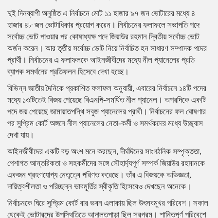
দুই দিনব্যাপী অনুষ্ঠিত এ নির্বাচনে মোট ১১ হাজার ৯৭ জন ভোটারের মধ্যে ৪
হাজার ৪৮ জন ভোটাধিকার প্রয়োগ করেন। নির্বাচনের ফলাফলে সভাপতি পদে
সর্বোচ্চ ভোট পাওয়ার পর কোষাধ্যক্ষ পদে জিয়াউর রহমান দ্বিতীয় সর্বোচ্চ ভোট
অর্জন করেন। আর তৃতীয় সর্বোচ্চ ভোট নিয়ে নির্বাচিত হন সাধারণ সম্পাদক পদের
প্রার্থী। নির্বাচনের এ ফলাফলকে আইনজীবীদের মধ্যে নীল প্যানেলের প্রতি
ব্যাপক সমর্থনের প্রতিফলন হিসেবে দেখা হচ্ছে।
বিভিন্ন জাতীয় দৈনিকে প্রকাশিত ফলাফল অনুযায়ী, এবারের নির্বাচনে ১৪টি পদের
মধ্যে ১৩টিতেই বিজয় পেয়েছে বিএনপি-সমর্থিত নীল প্যানেল। অপরদিকে একটি
পদে জয় পেয়েছে জামায়াতপন্থি সবুজ প্যানেলের প্রার্থী। নির্বাচনের ফল ঘোষণার
পর সুপ্রিম কোর্ট অঙ্গনে নীল প্যানেলের নেতা-কর্মী ও সমর্থকদের মধ্যে উচ্ছ্বাস
দেখা যায়।
আইনজীবীদের একটি বড় অংশ মনে করছেন, দীর্ঘদিনের সাংগঠনিক সম্পৃক্ততা,
পেশাগত আন্তরিকতা ও সহকর্মীদের সঙ্গে সৌহার্দ্যপূর্ণ সম্পর্ক জিয়াউর রহমানকে
একজন গ্রহণযোগ্য নেতৃত্বে পরিণত করেছে। তাঁর এ বিজয়কে অভিজ্ঞতা,
দায়িত্বশীলতা ও পরিচ্ছন্ন ভাবমূর্তির স্বীকৃতি হিসেবেও দেখছেন অনেকে।
নির্বাচনকে ঘিরে সুপ্রিম কোর্ট বার ভবন এলাকায় ছিল উৎসবমুখর পরিবেশ। সকাল
থেকেই ভোটারদের উপস্থিতিতে আদালতপাড়া ছিল সরগরম। শান্তিপূর্ণ পরিবেশে