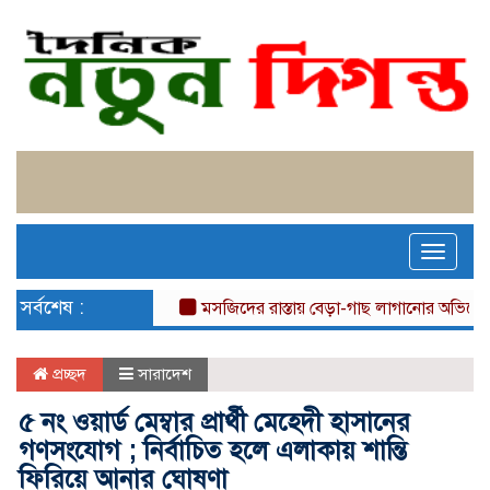
Toggle
naviga
সর্বশেষ :
মসজিদের রাস্তায় বেড়া-গাছ লাগানোর অভিযোগ, দুর্ভোগে 
প্রচ্ছদ
সারাদেশ
৫ নং ওয়ার্ড মেম্বার প্রার্থী মেহেদী হাসানের
গণসংযোগ ; নির্বাচিত হলে এলাকায় শান্তি
ফিরিয়ে আনার ঘোষণা