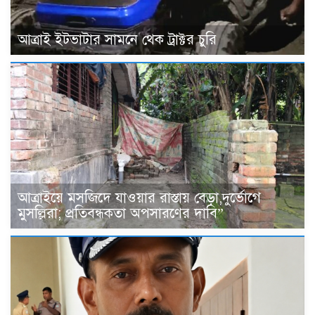
আত্রাই ইটভাটার সামনে থেক ট্রাক্টর চুরি
আত্রাইয়ে মসজিদে যাওয়ার রাস্তায় বেড়া,দুর্ভোগে
মুসল্লিরা; প্রতিবন্ধকতা অপসারণের দাবি”