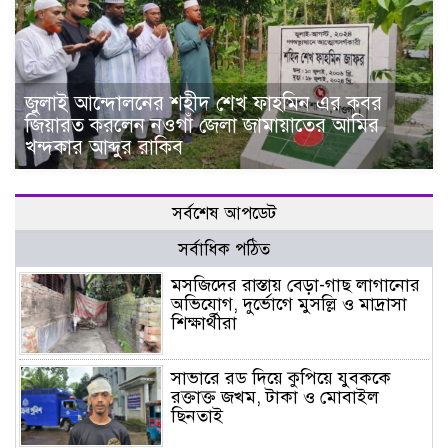
জুলাই আন্দোলনের শহীদ শেখ ফাহমিন এর কবর
জিয়ারত করলেন নওগাঁ জেলা জামায়াতের আমির
খন্দকার আব্দুর রাকিব
সর্বশেষ আপডেট
সর্বাধিক পঠিত
মসজিদের রাস্তায় বেড়া-গাছ লাগানোর
অভিযোগ, দুর্ভোগে মুসল্লি ও মাদ্রাসা
শিক্ষার্থীরা
সাভারে রড দিয়ে কুপিয়ে যুবককে
রক্তাক্ত জখম, টাকা ও মোবাইল
ছিনতাই