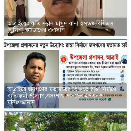
আত্রাইয়ের কৃতি সন্তান মাসুদ রানা ২৭তম বিসিএস
(পুলিশ) ক্যাডারের এএসপি
আত্রাইয়ে জনগণের মতামতের ভিত্তিতে রাস্তা নির্মাণে
ব্যতিক্রমী উদ্যোগ,প্রসংশায় ভাসছেন ইউএনও
মনিরুজ্জামান