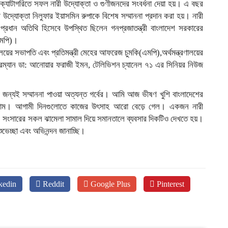
ন ক্যাটাগরিতে সফল নারী উদ্যোক্তা ও গুণীজনদের সংবর্ধনা দেয়া হয়। এ বছর
দ্যোক্তা নিলুফার ইয়াসমিন রুপাকে বিশেষ সম্মাননা প্রদান করা হয়। নারী
 প্রধান অতিথি হিসেবে উপস্থিত ছিলেন গনপ্রজাতন্ত্রী বাংলাদেশ সরকারের
এমপি)।
লয়ের সভাপতি এবং প্রতিমন্ত্রী মেহের আফরেজ চুমকি(এমপি),অর্থমন্ত্রণালয়ের
়ারম্যান ডা: আনোয়ার ফরাজী ইমন, টেলিভিশন চ্যানেল ৭১ এর সিনিয়র নিউজ
ির জন্যই সম্মাননা পাওয়া অত্যন্ত গর্বের। আমি আজ ভীষণ খুশি বাংলাদেশের
 পেলাম। আগামী দিনগুলোতে কাজের উৎসাহ আরো বেড়ে গেল। একজন নারী
ন। সংসারের সকল ঝামেলা সামাল দিয়ে সমানতালে ব্যবসার দিকটিও দেখতে হয়।
ভেচ্ছা এবং অভিনন্দন জানাচ্ছি।
kedin
Reddit
Google Plus
Pinterest