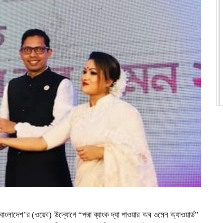
ংলাদেশ’র (ওয়েব) উদ্যোগে “পদ্মা ব্যাংক দ্যা পাওয়ার অব ওমেন অ্যাওয়ার্ড”