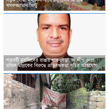
সড়ক যোদ্ধা সম্মাননা-২০২৬ পেলেন জি এম
খসরুজ্জামান মিন্টু
শতবর্ষী মসজিদের রাস্তায় গাছ-বেড়া, আ.লীগ নেতা
মজিদ মল্লিকের বিরুদ্ধে প্রতিবন্ধকতা সৃষ্টির অভিযোগ