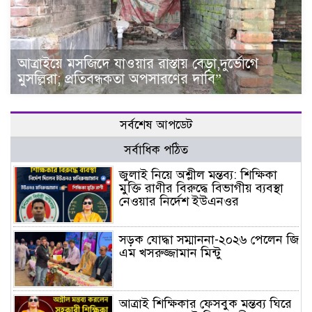
আত্রাইয়ে মসজিদে যাওয়ার রাস্তায় বেড়া,দুর্ভোগে
মুসল্লিরা; প্রতিবন্ধকতা অপসারণের দাবি”
সর্বশেষ আপডেট
সর্বাধিক পঠিত
জুলাই নিয়ে অশ্লীল মন্তব্য: শিক্ষিকা
মুক্তি রাণীর বিরুদ্ধে বিভাগীয় ব্যবস্থা
নেওয়ার নির্দেশ ইউএনওর
সড়ক যোদ্ধা সম্মাননা-২০২৬ পেলেন জি
এম খসরুজ্জামান মিন্টু
আত্রাই শিক্ষিকার ফেসবুক মন্তব্য ঘিরে