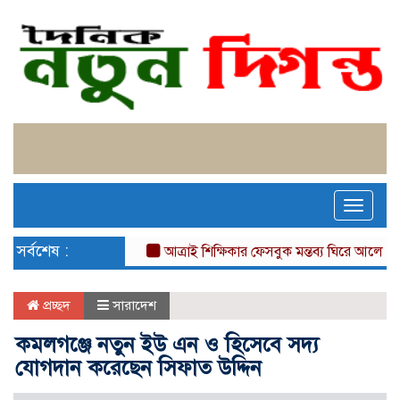
Toggle
naviga
সর্বশেষ :
আত্রাই শিক্ষিকার ফেসবুক মন্তব্য ঘিরে আলোচনা, জ
প্রচ্ছদ
সারাদেশ
কমলগঞ্জে নতুন ইউ এন ও হিসেবে সদ্য
যোগদান করেছেন সিফাত উদ্দিন