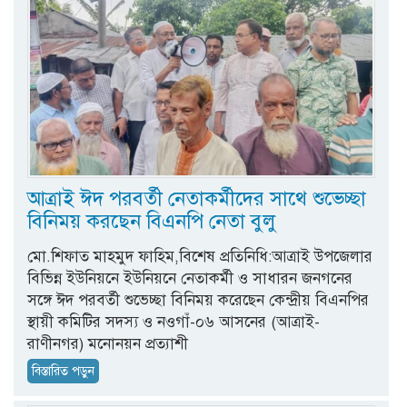
আত্রাই ঈদ পরবর্তী নেতাকর্মীদের সাথে শুভেচ্ছা
বিনিময় করছেন বিএনপি নেতা বুলু
মো.শিফাত মাহমুদ ফাহিম,বিশেষ প্রতিনিধি:আত্রাই উপজেলার
বিভিন্ন ইউনিয়নে ইউনিয়নে নেতাকর্মী ও সাধারন জনগনের
সঙ্গে ঈদ পরবর্তী শুভেচ্ছা বিনিময় করেছেন কেন্দ্রীয় বিএনপির
স্থায়ী কমিটির সদস্য ও নওগাঁ-০৬ আসনের (আত্রাই-
রাণীনগর) মনোনয়ন প্রত্যাশী
বিস্তারিত পড়ুন