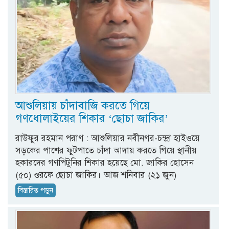
আশুলিয়ায় চাঁদাবাজি করতে গিয়ে
গণধোলাইয়ের শিকার ‘ছোচা জাকির’
রাউফুর রহমান পরাগ : আশুলিয়ার নবীনগর-চন্দ্রা হাইওয়ে
সড়কের পাশের ফুটপাতে চাঁদা আদায় করতে গিয়ে স্থানীয়
হকারদের গণপিটুনির শিকার হয়েছে মো. জাকির হোসেন
(৫০) ওরফে ছোচা জাকির। আজ শনিবার (২১ জুন)
বিস্তারিত পড়ুন