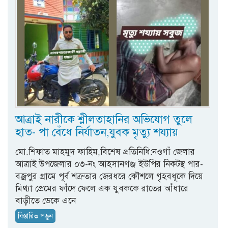
আত্রাই নারীকে শ্লীলতাহানির অভিযোগ তুলে
হাত- পা বেঁধে নির্যাতন,যুবক মৃত্যু শয্যায়
মো.শিফাত মাহমুদ ফাহিম,বিশেষ প্রতিনিধি:নওগাঁ জেলার
আত্রাই উপজেলার ০৩-নং আহসানগঞ্জ ইউপির নিকটস্থ পার-
বজ্রপুর গ্রামে পূর্ব শত্রুতার জেরধরে কৌশলে গৃহবধূকে দিয়ে
মিথ্যা প্রেমের ফাঁদে ফেলে এক যুবককে রাতের আঁধারে
বাড়ীতে ডেকে এনে
বিস্তারিত পড়ুন