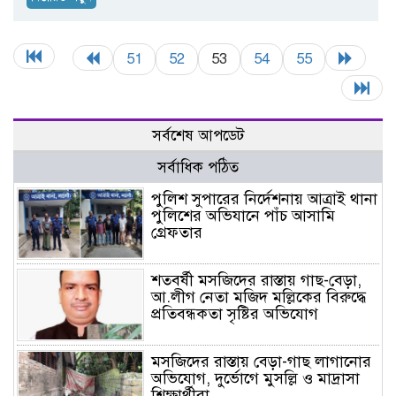
51
52
53
54
55
সর্বশেষ আপডেট
সর্বাধিক পঠিত
পুলিশ সুপারের নির্দেশনায় আত্রাই থানা
পুলিশের অভিযানে পাঁচ আসামি
গ্রেফতার
শতবর্ষী মসজিদের রাস্তায় গাছ-বেড়া,
আ.লীগ নেতা মজিদ মল্লিকের বিরুদ্ধে
প্রতিবন্ধকতা সৃষ্টির অভিযোগ
মসজিদের রাস্তায় বেড়া-গাছ লাগানোর
অভিযোগ, দুর্ভোগে মুসল্লি ও মাদ্রাসা
শিক্ষার্থীরা