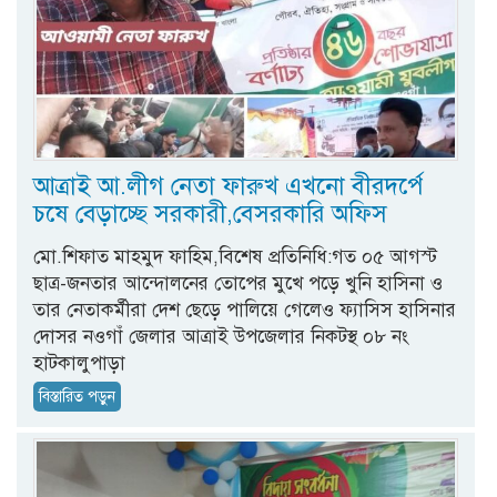
আত্রাই আ.লীগ নেতা ফারুখ এখনো বীরদর্পে
চষে বেড়াচ্ছে সরকারী,বেসরকারি অফিস
মো.শিফাত মাহমুদ ফাহিম,বিশেষ প্রতিনিধি:গত ০৫ আগস্ট
ছাত্র-জনতার আন্দোলনের তোপের মুখে পড়ে খুনি হাসিনা ও
তার নেতাকর্মীরা দেশ ছেড়ে পালিয়ে গেলেও ফ্যাসিস হাসিনার
দোসর নওগাঁ জেলার আত্রাই উপজেলার নিকটস্থ ০৮ নং
হাটকালুপাড়া
বিস্তারিত পড়ুন